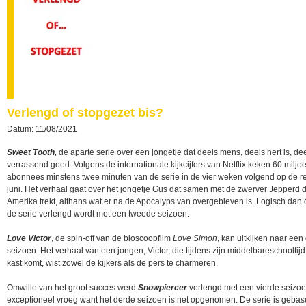
Verlengd of stopgezet bis?
Datum: 11/08/2021
Sweet Tooth,
de aparte serie over een jongetje dat deels mens, deels hert is, de
verrassend goed. Volgens de internationale kijkcijfers van Netflix keken 60 miljo
abonnees minstens twee minuten van de serie in de vier weken volgend op de re
juni. Het verhaal gaat over het jongetje Gus dat samen met de zwerver Jepperd
Amerika trekt, althans wat er na de Apocalyps van overgebleven is. Logisch dan 
de serie verlengd wordt met een tweede seizoen.
Love Victor
, de spin-off van de bioscoopfilm
Love Simon
, kan uitkijken naar een
seizoen. Het verhaal van een jongen, Victor, die tijdens zijn middelbareschooltijd
kast komt, wist zowel de kijkers als de pers te charmeren.
Omwille van het groot succes werd
Snowpiercer
verlengd met een vierde seizoen
exceptioneel vroeg want het derde seizoen is net opgenomen. De serie is geba