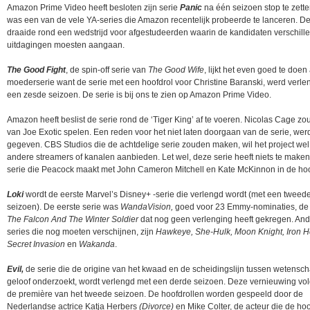
Amazon Prime Video heeft besloten zijn serie
Panic
na één seizoen stop te zett
was een van de vele YA-series die Amazon recentelijk probeerde te lanceren. De
draaide rond een wedstrijd voor afgestudeerden waarin de kandidaten verschill
uitdagingen moesten aangaan.
The Good Fight
, de spin-off serie van
The Good Wife
, lijkt het even goed te doen
moederserie want de serie met een hoofdrol voor Christine Baranski, werd verle
een zesde seizoen. De serie is bij ons te zien op Amazon Prime Video.
Amazon heeft beslist de serie rond de ‘Tiger King’ af te voeren. Nicolas Cage zou
van Joe Exotic spelen. Een reden voor het niet laten doorgaan van de serie, werd
gegeven. CBS Studios die de achtdelige serie zouden maken, wil het project we
andere streamers of kanalen aanbieden. Let wel, deze serie heeft niets te make
serie die Peacock maakt met John Cameron Mitchell en Kate McKinnon in de hoo
Loki
wordt de eerste Marvel’s Disney+ -serie die verlengd wordt (met een tweed
seizoen). De eerste serie was
WandaVision,
goed voor 23 Emmy-nominaties, de
The Falcon And The Winter Soldier
dat nog geen verlenging heeft gekregen. An
series die nog moeten verschijnen, zijn
Hawkeye, She-Hulk, Moon Knight, Iron H
Secret Invasion
en
Wakanda
.
Evil,
de serie die de origine van het kwaad en de scheidingslijn tussen wetensc
geloof onderzoekt, wordt verlengd met een derde seizoen. Deze vernieuwing volg
de première van het tweede seizoen. De hoofdrollen worden gespeeld door de
Nederlandse actrice Katja Herbers
(Divorce)
en Mike Colter, de acteur die de hoo