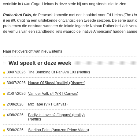
vertolkte in
Luke Cage.
Helaas is deze serie bij ons nog steeds niet te zien.
Rutherford Falls,
de Peacock-komedie met een hoofdrol voor Ed Helms
(The Han
II
en
III),
krijgt na een uitstekende ontvangst, een tweede seizoen. De serie gaat 
problemen die ontstaan wanneer de lokale legende Nathan Rutherford zich verz
de verhuis van een standbeeld, iets waarop de ‘native Americans’ hadden aang
Naar het overzicht van nieuwsitems
Wat speelt er deze week
30/07/2026
The Bombing Of Pan Am 103 (Netflix)
30/07/2026
House Of Stassi (reality) (Disney+)
31/07/2026
Van der Valk s4 (VRT Canvas)
2/08/2026
Mix Tape (VRT Canvas)
4/08/2026
Badly In Love s2 (Japans) (reality)
(Netflix)
5/08/2026
Sterling Point (Amazon Prime Video)