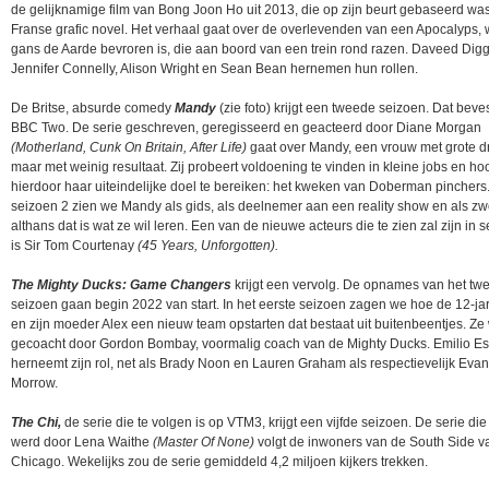
de gelijknamige film van Bong Joon Ho uit 2013, die op zijn beurt gebaseerd wa
Franse grafic novel. Het verhaal gaat over de overlevenden van een Apocalyps, 
gans de Aarde bevroren is, die aan boord van een trein rond razen. Daveed Digg
Jennifer Connelly, Alison Wright en Sean Bean hernemen hun rollen.
De Britse, absurde comedy
Mandy
(zie foto) krijgt een tweede seizoen. Dat beve
BBC Two. De serie geschreven, geregisseerd en geacteerd door Diane Morgan
(Motherland, Cunk On Britain, After Life)
gaat over Mandy, een vrouw met grote 
maar met weinig resultaat. Zij probeert voldoening te vinden in kleine jobs en ho
hierdoor haar uiteindelijke doel te bereiken: het kweken van Doberman pinchers.
seizoen 2 zien we Mandy als gids, als deelnemer aan een reality show en als zw
althans dat is wat ze wil leren. Een van de nieuwe acteurs die te zien zal zijn in 
is Sir Tom Courtenay
(45 Years, Unforgotten).
The Mighty Ducks: Game Changers
krijgt een vervolg. De opnames van het tw
seizoen gaan begin 2022 van start. In het eerste seizoen zagen we hoe de 12-ja
en zijn moeder Alex een nieuw team opstarten dat bestaat uit buitenbeentjes. Z
gecoacht door Gordon Bombay, voormalig coach van de Mighty Ducks. Emilio Es
herneemt zijn rol, net als Brady Noon en Lauren Graham als respectievelijk Evan
Morrow.
The Chi,
de serie die te volgen is op VTM3, krijgt een vijfde seizoen. De serie di
werd door Lena Waithe
(Master Of None)
volgt de inwoners van de South Side v
Chicago. Wekelijks zou de serie gemiddeld 4,2 miljoen kijkers trekken.