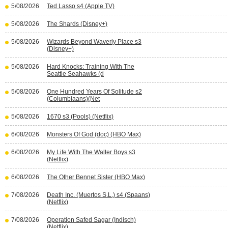
5/08/2026
Ted Lasso s4 (Apple TV)
5/08/2026
The Shards (Disney+)
5/08/2026
Wizards Beyond Waverly Place s3
(Disney+)
5/08/2026
Hard Knocks: Training With The
Seattle Seahawks (d
5/08/2026
One Hundred Years Of Solitude s2
(Columbiaans)(Net
5/08/2026
1670 s3 (Pools) (Netflix)
6/08/2026
Monsters Of God (doc) (HBO Max)
6/08/2026
My Life With The Walter Boys s3
(Netflix)
6/08/2026
The Other Bennet Sister (HBO Max)
7/08/2026
Death Inc. (Muertos S.L.) s4 (Spaans)
(Netflix)
7/08/2026
Operation Safed Sagar (Indisch)
(Netflix)