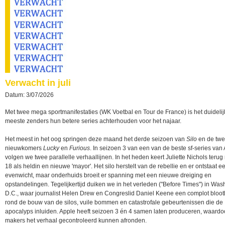
Verwacht in juli
Datum: 3/07/2026
Met twee mega sportmanifestaties (WK Voetbal en Tour de France) is het duidelij
meeste zenders hun betere series achterhouden voor het najaar.
Het meest in het oog springen deze maand het derde seizoen van
Silo
en de tw
nieuwkomers
Lucky
en
Furious
. In seizoen 3 van een van de beste sf-series van
volgen we twee parallelle verhaallijnen. In het heden keert Juliette Nichols terug
18 als heldin en nieuwe 'mayor'. Het silo herstelt van de rebellie en er ontstaat 
evenwicht, maar onderhuids broeit er spanning met een nieuwe dreiging en
opstandelingen. Tegelijkertijd duiken we in het verleden ("Before Times") in Was
D.C., waar journalist Helen Drew en Congreslid Daniel Keene een complot bloo
rond de bouw van de silos, vuile bommen en catastrofale gebeurtenissen die de
apocalyps inluiden. Apple heeft seizoen 3 én 4 samen laten produceren, waardo
makers het verhaal gecontroleerd kunnen afronden.