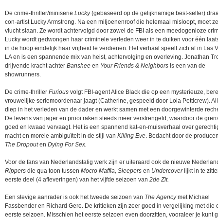
De crime-thriller/miniserie
Lucky
(gebaseerd op de gelijknamige best-seller) dra
con-artist Lucky Armstrong. Na een miljoenenroof die helemaal misloopt, moet z
vlucht slaan. Ze wordt achtervolgd door zowel de FBI als een meedogenloze cri
Lucky wordt gedwongen haar criminele verleden weer in te duiken voor één laats
in de hoop eindelijk haar vrijheid te verdienen. Het verhaal speelt zich af in Las
LA en is een spannende mix van heist, achtervolging en overleving. Jonathan Tr
drijvende kracht achter
Banshee
en
Your Friends & Neighbors
is een van de
showrunners.
De crime-thriller
Furious
volgt FBI-agent Alice Black die op een mysterieuze, be
vrouwelijke seriemoordenaar jaagt (Catherine, gespeeld door Lola Petticrew). Ali
diep in het verleden van de dader en werkt samen met een doorgewinterde rech
De levens van jager en prooi raken steeds meer verstrengeld, waardoor de gren
goed en kwaad vervaagt. Het is een spannend kat-en-muisverhaal over gerechti
macht en morele ambiguïteit in de stijl van
Killing Eve
. Bedacht door de produce
The Dropout
en
Dying For Sex.
Voor de fans van Nederlandstalig werk zijn er uiteraard ook de nieuwe Nederlan
Rippers
die qua toon tussen
Mocro Maffia, Sleepers
en
Undercover
lijkt in te zit
eerste deel (4 afleveringen) van het vijfde seizoen van
2de Zit.
Een stevige aanrader is ook het tweede seizoen van
The Agency
met Michael
Fassbender en Richard Gere. De kritieken zijn zeer goed in vergelijking met die 
eerste seizoen. Misschien het eerste seizoen even doorzitten, vooraleer je kunt 