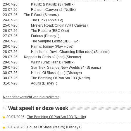
23-07-26
Kaulitz & Kaulitz s3 (Netflix)
23-07-26
Ransom Canyon s2 (Netflix)
23-07-26
The F Ward (Streamz)
24-07-26
The Dink (Apple TV)
25-07-26
Mystery Road: Origin (VRT Canvas)
26-07-26
The Rapture (BBC One)
27-07-26
Furious (Disney+)
28-07-26
The Vampire Lestat (BBC Two)
28-07-26
Pam & Tommy (Play Fictie)
28-07-26
Handsome Devil: Charming Killer (doc) (Streamz)
28-07-26
Koppels In Crisis s2 (doc) (Streamz)
29-07-26
Wrath (Braziliaans) (Netflix)
29-07-26
Star Trek: Strange New Worlds s4 (Streamz)
30-07-26
House Of Stassi (doc) (Disney+)
30-07-26
The Bombing Of Pan Am 103 (Netflix)
31-07-26
Adults (Disney+)
Naar het overzicht van nieuwsitems
Wat speelt er deze week
30/07/2026
The Bombing Of Pan Am 103 (Netflix)
30/07/2026
House Of Stassi (reality) (Disney+)