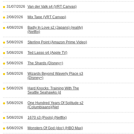
31/07/2026
Van der Valk s4 (VRT Canvas)
2/08/2026
Mix Tape (VRT Canvas)
4/08/2026
Badly In Love s2 (Japans) (reality)
(Netflix)
5/08/2026
Sterling Point (Amazon Prime Video)
5/08/2026
Ted Lasso s4 (Apple TV)
5/08/2026
The Shards (Disney+)
5/08/2026
Wizards Beyond Waverly Place s3
(Disney+)
5/08/2026
Hard Knocks: Training With The
Seattle Seahawks (d
5/08/2026
One Hundred Years Of Solitude s2
(Columbiaans)(Net
5/08/2026
1670 s3 (Pools) (Netflix)
6/08/2026
Monsters Of God (doc) (HBO Max)