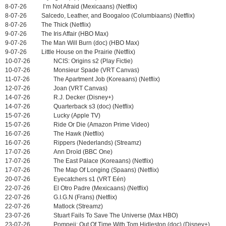
8-07-26
I’m Not Afraid (Mexicaans) (Netflix)
8-07-26
Salcedo, Leather, and Boogaloo (Columbiaans) (Netflix)
8-07-26
The Thick (Netflix)
9-07-26
The Iris Affair (HBO Max)
9-07-26
The Man Will Burn (doc) (HBO Max)
9-07-26
Little House on the Prairie (Netflix)
10-07-26
NCIS: Origins s2 (Play Fictie)
10-07-26
Monsieur Spade (VRT Canvas)
11-07-26
The Apartment Job (Koreaans) (Netflix)
12-07-26
Joan (VRT Canvas)
14-07-26
R.J. Decker (Disney+)
14-07-26
Quarterback s3 (doc) (Netflix)
15-07-26
Lucky (Apple TV)
15-07-26
Ride Or Die (Amazon Prime Video)
16-07-26
The Hawk (Netflix)
16-07-26
Rippers (Nederlands) (Streamz)
17-07-26
Ann Droïd (BBC One)
17-07-26
The East Palace (Koreaans) (Netflix)
17-07-26
The Map Of Longing (Spaans) (Netflix)
20-07-26
Eyecatchers s1 (VRT Eén)
22-07-26
El Otro Padre (Mexicaans) (Netflix)
22-07-26
G.I.G.N (Frans) (Netflix)
22-07-26
Matlock (Streamz)
23-07-26
Stuart Fails To Save The Universe (Max HBO)
23-07-26
Pompeii: Out Of Time With Tom Hidleston (doc) (Disney+)