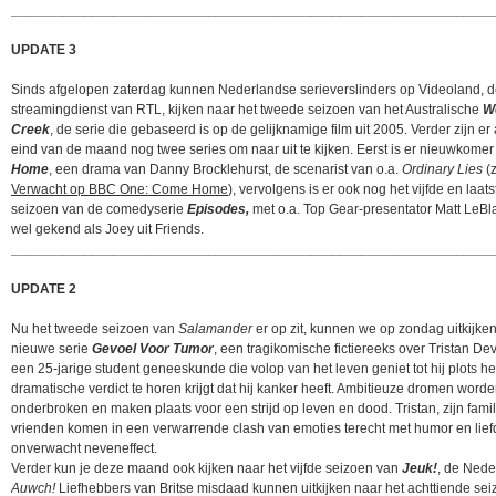
______________________________________________________________
UPDATE 3
Sinds afgelopen zaterdag kunnen Nederlandse serieverslinders op Videoland, 
streamingdienst van RTL, kijken naar het tweede seizoen van het Australische
W
Creek
, de serie die gebaseerd is op de gelijknamige film uit 2005. Verder zijn er
eind van de maand nog twee series om naar uit te kijken. Eerst is er nieuwkome
Home
, een drama van Danny Brocklehurst, de scenarist van o.a.
Ordinary Lies
(z
Verwacht op BBC One: Come Home
), vervolgens is er ook nog het vijfde en laats
seizoen van de comedyserie
Episodes,
met o.a. Top Gear-presentator Matt LeBl
wel gekend als Joey uit Friends.
______________________________________________________________
UPDATE 2
Nu het tweede seizoen van
Salamander
er op zit, kunnen we op zondag uitkijke
nieuwe serie
Gevoel Voor Tumor
, een tragikomische fictiereeks over Tristan Dev
een 25-jarige student geneeskunde die volop van het leven geniet tot hij plots he
dramatische verdict te horen krijgt dat hij kanker heeft. Ambitieuze dromen word
onderbroken en maken plaats voor een strijd op leven en dood. Tristan, zijn famil
vrienden komen in een verwarrende clash van emoties terecht met humor en lief
onverwacht neveneffect.
Verder kun je deze maand ook kijken naar het vijfde seizoen van
Jeuk!
, de Nede
Auwch!
Liefhebbers van Britse misdaad kunnen uitkijken naar het achttiende se