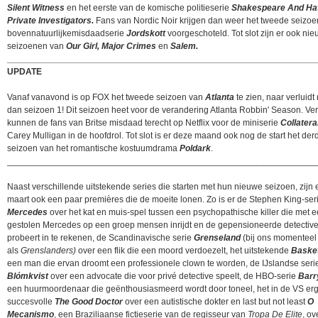
Silent Witness
en het eerste van de komische politieserie
Shakespeare And Ha
Private Investigators.
Fans van Nordic Noir krijgen dan weer het tweede seizoe
bovennatuurlijkemisdaadserie
Jordskott
voorgeschoteld. Tot slot zijn er ook ni
seizoenen van
Our Girl, Major Crimes
en
Salem.
______________________________________________________________
UPDATE
Vanaf vanavond is op FOX het tweede seizoen van
Atlanta
te zien, naar verluidt
dan seizoen 1! Dit seizoen heet voor de verandering Atlanta Robbin' Season. Ve
kunnen de fans van Britse misdaad terecht op Netflix voor de miniserie
Collatera
Carey Mulligan in de hoofdrol. Tot slot is er deze maand ook nog de start het der
seizoen van het romantische kostuumdrama
Poldark
.
______________________________________________________________
Naast verschillende uitstekende series die starten met hun nieuwe seizoen, zijn e
maart ook een paar premières die de moeite lonen. Zo is er de Stephen King-ser
Mercedes
over het kat en muis-spel tussen een psychopathische killer die met 
gestolen Mercedes op een groep mensen inrijdt en de gepensioneerde detectiv
probeert in te rekenen, de Scandinavische serie
Grenseland
(bij ons momenteel 
als
Grenslanders)
over een flik die een moord verdoezelt, het uitstekende
Baske
een man die ervan droomt een professionele clown te worden, de IJslandse ser
Blómkvist
over een advocate die voor privé detective speelt, de HBO-serie
Bar
een huurmoordenaar die geënthousiasmeerd wordt door toneel, het in de VS er
succesvolle
The Good Doctor
over een autistische dokter en last but not least
O
Mecanismo
, een Braziliaanse fictieserie van de regisseur van
Tropa De Elite
, ov