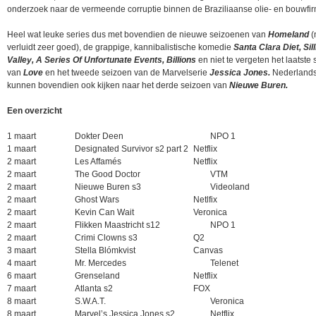
onderzoek naar de vermeende corruptie binnen de Braziliaanse olie- en bouwfir
Heel wat leuke series dus met bovendien de nieuwe seizoenen van
Homeland
(
verluidt zeer goed), de grappige, kannibalistische komedie
Santa Clara Diet, Sil
Valley, A Series Of Unfortunate Events, Billions
en niet te vergeten het laatste
van
Love
en het tweede seizoen van de Marvelserie
Jessica Jones.
Nederlands
kunnen bovendien ook kijken naar het derde seizoen van
Nieuwe Buren.
Een overzicht
1 maart
Dokter Deen
NPO 1
1 maart
Designated Survivor s2 part 2
Netflix
2 maart
Les Affamés
Netflix
2 maart
The Good Doctor
VTM
2 maart
Nieuwe Buren s3
Videoland
2 maart
Ghost Wars
Netlfix
2 maart
Kevin Can Wait
Veronica
2 maart
Flikken Maastricht s12
NPO 1
2 maart
Crimi Clowns s3
Q2
3 maart
Stella Blómkvist
Canvas
4 maart
Mr. Mercedes
Telenet
6 maart
Grenseland
Netflix
7 maart
Atlanta s2
FOX
8 maart
S.W.A.T.
Veronica
8 maart
Marvel’s Jessica Jones s2
Netflix