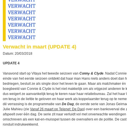
Verwacht in maart (UPDATE 4)
Datum: 20/03/2018
UPDATE 4
Vanavond start op Vitaya het tweede seizoen van
Conny & Clyde
. Nadat Connie
einde van het eerste seizoen ontdekt dat haar man Hans niets anders doet dan 
bedriegen, besluit ze als single door het leven te gaan. Maar als matchmaker én
boegbeeld van Connie & Clyde is het niet makkelijk om als vrijgezel anderen te 
dus weigert ze aanvankelijk terug te keren naar haar relatiebureau. Zal het haar
om terug in de liefde te geloven en haar werk als koppelaarster terug op te nem
dé verrassing is de programmatie van
De Dag
, de eerste serie van Jonas Geirna
Julie Mahieu (zie
Vanaf 26 maart op Telenet: De Dag
) over een bankoverval die 
afspeelt over één dag. De serie zit naar verluidt vol met onverwachte wendingen
omschreven als een kat-en-muisspel tussen de overvallers en de politie. De cast
ronduit indrukwekkend.