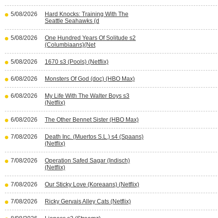
5/08/2026
Hard Knocks: Training With The
Seattle Seahawks (d
5/08/2026
One Hundred Years Of Solitude s2
(Columbiaans)(Net
5/08/2026
1670 s3 (Pools) (Netflix)
6/08/2026
Monsters Of God (doc) (HBO Max)
6/08/2026
My Life With The Walter Boys s3
(Netflix)
6/08/2026
The Other Bennet Sister (HBO Max)
7/08/2026
Death Inc. (Muertos S.L.) s4 (Spaans)
(Netflix)
7/08/2026
Operation Safed Sagar (Indisch)
(Netflix)
7/08/2026
Our Sticky Love (Koreaans) (Netflix)
7/08/2026
Ricky Gervais Alley Cats (Netflix)