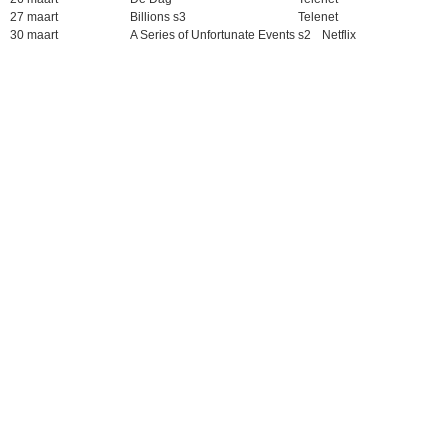
27 maart
Billions s3
Telenet
30 maart
A Series of Unfortunate Events s2
Netflix