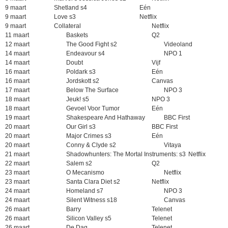
9 maart
Shetland s4
Eén
9 maart
Love s3
Netflix
9 maart
Collateral
Netflix
11 maart
Baskets
Q2
12 maart
The Good Fight s2
Videoland
14 maart
Endeavour s4
NPO 1
14 maart
Doubt
Vijf
16 maart
Poldark s3
Eén
16 maart
Jordskott s2
Canvas
17 maart
Below The Surface
NPO 3
18 maart
Jeuk! s5
NPO 3
18 maart
Gevoel Voor Tumor
Eén
19 maart
Shakespeare And Hathaway
BBC First
20 maart
Our Girl s3
BBC First
20 maart
Major Crimes s3
Eén
20 maart
Conny & Clyde s2
Vitaya
21 maart
Shadowhunters: The Mortal Instruments: s3
Netflix
22 maart
Salem s2
Q2
23 maart
O Mecanismo
Netflix
23 maart
Santa Clara Diet s2
Netflix
24 maart
Homeland s7
NPO 3
24 maart
Silent Witness s18
Canvas
26 maart
Barry
Telenet
26 maart
Silicon Valley s5
Telenet
26 maart
De Dag
Telenet