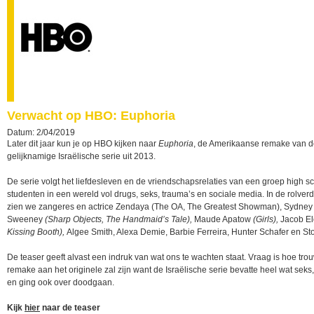
Verwacht op HBO: Euphoria
Datum: 2/04/2019
Later dit jaar kun je op HBO kijken naar
Euphoria
, de Amerikaanse remake van 
gelijknamige Israëlische serie uit 2013.
De serie volgt het liefdesleven en de vriendschapsrelaties van een groep high s
studenten in een wereld vol drugs, seks, trauma’s en sociale media. In de rolverd
zien we zangeres en actrice Zendaya (The OA, The Greatest Showman), Sydney
Sweeney
(Sharp Objects, The Handmaid’s Tale),
Maude Apatow
(Girls),
Jacob El
Kissing Booth),
Algee Smith, Alexa Demie, Barbie Ferreira, Hunter Schafer en St
De teaser geeft alvast een indruk van wat ons te wachten staat. Vraag is hoe tro
remake aan het originele zal zijn want de Israëlische serie bevatte heel wat seks
en ging ook over doodgaan.
Kijk
hier
naar de teaser