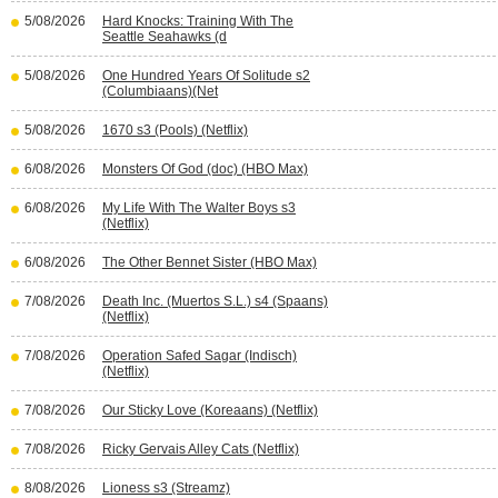
5/08/2026
Hard Knocks: Training With The
Seattle Seahawks (d
5/08/2026
One Hundred Years Of Solitude s2
(Columbiaans)(Net
5/08/2026
1670 s3 (Pools) (Netflix)
6/08/2026
Monsters Of God (doc) (HBO Max)
6/08/2026
My Life With The Walter Boys s3
(Netflix)
6/08/2026
The Other Bennet Sister (HBO Max)
7/08/2026
Death Inc. (Muertos S.L.) s4 (Spaans)
(Netflix)
7/08/2026
Operation Safed Sagar (Indisch)
(Netflix)
7/08/2026
Our Sticky Love (Koreaans) (Netflix)
7/08/2026
Ricky Gervais Alley Cats (Netflix)
8/08/2026
Lioness s3 (Streamz)