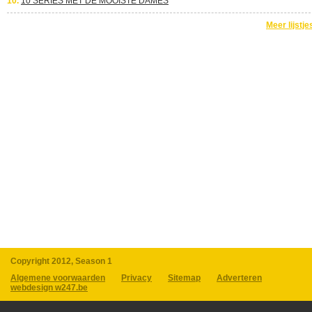
10.
10 SERIES MET DE MOOISTE DAMES
Meer lijstje
Copyright 2012, Season 1
Algemene voorwaarden
Privacy
Sitemap
Adverteren
webdesign w247.be