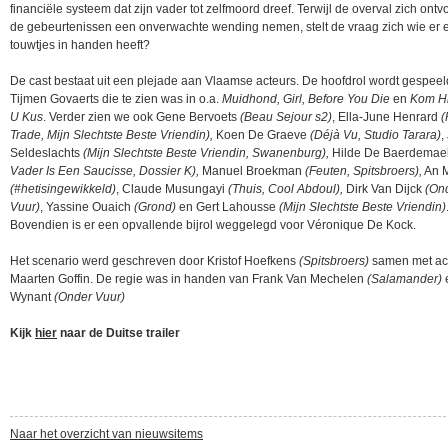
financiële systeem dat zijn vader tot zelfmoord dreef. Terwijl de overval zich ont
de gebeurtenissen een onverwachte wending nemen, stelt de vraag zich wie er 
touwtjes in handen heeft?
De cast bestaat uit een plejade aan Vlaamse acteurs. De hoofdrol wordt gespeel
Tijmen Govaerts die te zien was in o.a.
Muidhond, Girl, Before You Die
en
Kom Hi
U Kus
. Verder zien we ook Gene Bervoets
(Beau Sejour s2)
, Ella-June Henrard
(
Trade, Mijn Slechtste Beste Vriendin),
Koen De Graeve
(Déjà Vu, Studio Tarara)
,
Seldeslachts
(Mijn Slechtste Beste Vriendin, Swanenburg),
Hilde De Baerdemae
Vader Is Een Saucisse, Dossier K),
Manuel Broekman
(Feuten, Spitsbroers),
An M
(#hetisingewikkeld)
, Claude Musungayi
(Thuis, Cool Abdoul),
Dirk Van Dijck
(On
Vuur)
, Yassine Ouaich
(Grond)
en Gert Lahousse
(Mijn Slechtste Beste Vriendin)
Bovendien is er een opvallende bijrol weggelegd voor Véronique De Kock.
Het scenario werd geschreven door Kristof Hoefkens
(Spitsbroers)
samen met ac
Maarten Goffin. De regie was in handen van Frank Van Mechelen
(Salamander)
Wynant
(Onder Vuur)
Kijk
hier
naar de Duitse trailer
Naar het overzicht van nieuwsitems