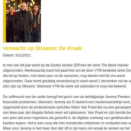
Verwacht op Streamz: De Kraak
Datum: 3/11/2021
In mei van dit jaar werd op de Duitse zender ZDFneo de serie
The Bank Hacker
uitgezonden. Merkwaardig want het gaat hier om de door VTM bestelde serie
De
die tot op heden, ruim twee jaar na de opnames, nog steeds niet bij ons werd
uitgezonden. Daar komt gelukkig verandering in want vanaf 1 december zal de se
zien zijn op Streamz. Wanneer VTM de serie zal uitzenden in nog niet bekend.
De zelfmoord van de vader brengt het gezin van de twintigjarige Jeremy Peeters 
financiële problemen. Wanneer Jeremy als IT-student een hackerswedstrijd wint, 
opgemerkt door de professionele oplichter Alidor Van Praet die na een gevangeni
van twee jaar zijn illegale fortuin weer wil opbouwen. Van Praet en zijn bende 
een plan dat even ingenieus als gedurfd is: de digitale snelweg van geldtransfer
banken kapen. Het is een coup die hen honderden miljoenen in contanten kan o
Maar voor Jeremy is het meer dan dat: dit is zijn kans om wraak te nemen op het