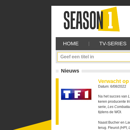
HOME
TV-SERIES
Nieuws
Verwacht op
Datum: 6/08/2022
Na het succes van
L
keren producente Ir
serie,
Les Combatta
tijdens de WOI.
Naast Bucher en Lau
terug. Fleurot
(HPI,