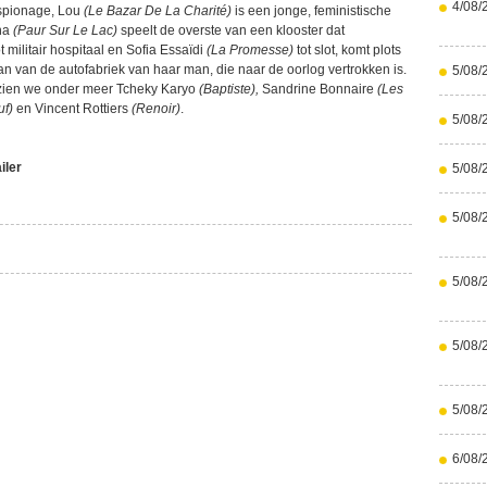
4/08/
 spionage, Lou
(Le Bazar De La Charité)
is een jonge, feministische
ona
(Paur Sur Le Lac)
speelt de overste van een klooster dat
militair hospitaal en Sofia Essaïdi
(La Promesse)
tot slot, komt plots
an van de autofabriek van haar man, die naar de oorlog vertrokken is.
5/08/
 zien we onder meer Tcheky Karyo
(Baptiste),
Sandrine Bonnaire
(Les
f)
en Vincent Rottiers
(Renoir)
.
5/08/
iler
5/08/
5/08/
5/08/
5/08/
5/08/
6/08/