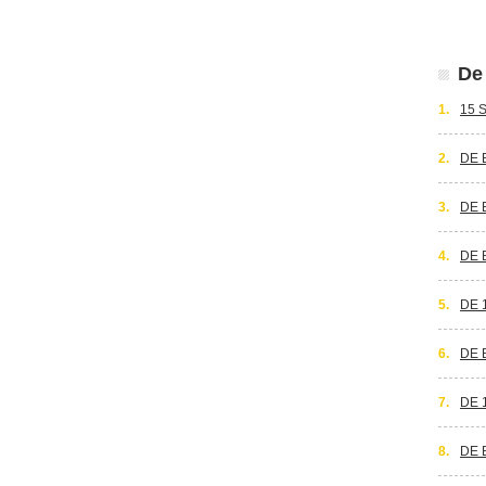
De 
1.
15 
2.
DE 
3.
DE 
4.
DE 
5.
DE 
6.
DE 
7.
DE 
8.
DE 