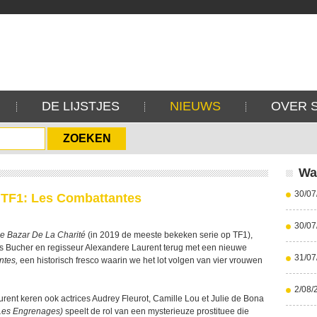
DE LIJSTJES
NIEUWS
OVER 
Wa
30/07
 TF1: Les Combattantes
30/07
e Bazar De La Charité
(in 2019 de meeste bekeken serie op TF1),
is Bucher en regisseur Alexandere Laurent terug met een nieuwe
31/07
ntes,
een historisch fresco waarin we het lot volgen van vier vrouwen
2/08/
rent keren ook actrices Audrey Fleurot, Camille Lou et Julie de Bona
 Les Engrenages)
speelt de rol van een mysterieuze prostituee die