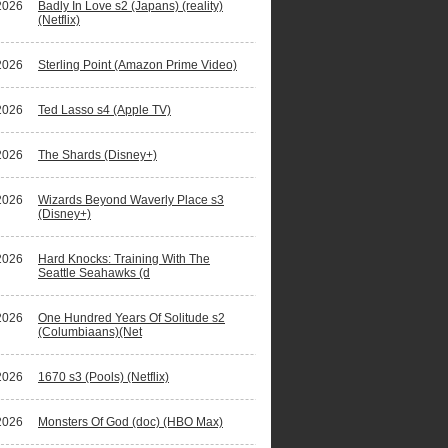
2026
Badly In Love s2 (Japans) (reality)
(Netflix)
2026
Sterling Point (Amazon Prime Video)
2026
Ted Lasso s4 (Apple TV)
2026
The Shards (Disney+)
2026
Wizards Beyond Waverly Place s3
(Disney+)
2026
Hard Knocks: Training With The
Seattle Seahawks (d
2026
One Hundred Years Of Solitude s2
(Columbiaans)(Net
2026
1670 s3 (Pools) (Netflix)
2026
Monsters Of God (doc) (HBO Max)