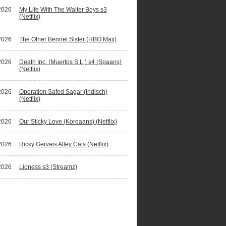
2026
My Life With The Walter Boys s3
(Netflix)
2026
The Other Bennet Sister (HBO Max)
2026
Death Inc. (Muertos S.L.) s4 (Spaans)
(Netflix)
2026
Operation Safed Sagar (Indisch)
(Netflix)
2026
Our Sticky Love (Koreaans) (Netflix)
2026
Ricky Gervais Alley Cats (Netflix)
2026
Lioness s3 (Streamz)