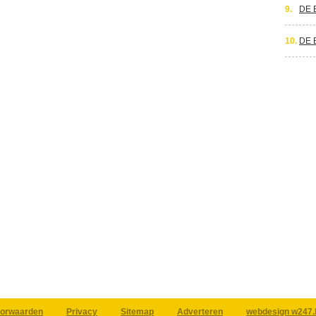
9.
DE 
10.
DE 
orwaarden
Privacy
Sitemap
Adverteren
webdesign w247.