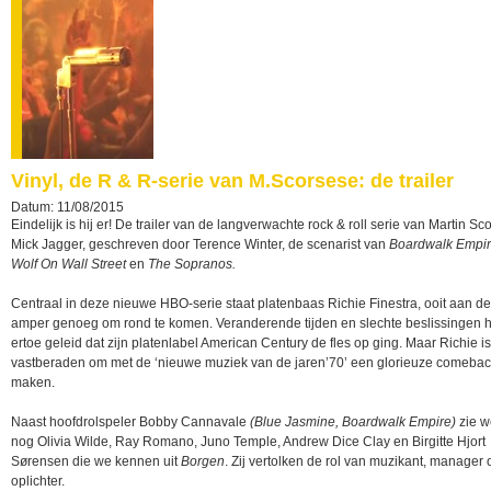
Vinyl, de R & R-serie van M.Scorsese: de trailer
Datum: 11/08/2015
Eindelijk is hij er! De trailer van de langverwachte rock & roll serie van Martin S
Mick Jagger, geschreven door Terence Winter, de scenarist van
Boardwalk Empir
Wolf On Wall Street
en
The Sopranos.
Centraal in deze nieuwe HBO-serie staat platenbaas Richie Finestra, ooit aan de
amper genoeg om rond te komen. Veranderende tijden en slechte beslissingen
ertoe geleid dat zijn platenlabel American Century de fles op ging. Maar Richie is
vastberaden om met de ‘nieuwe muziek van de jaren’70’ een glorieuze comebac
maken.
Naast hoofdrolspeler Bobby Cannavale
(Blue Jasmine, Boardwalk Empire)
zie w
nog Olivia Wilde, Ray Romano, Juno Temple, Andrew Dice Clay en Birgitte Hjort
Sørensen die we kennen uit
Borgen
. Zij vertolken de rol van muzikant, manager 
oplichter.