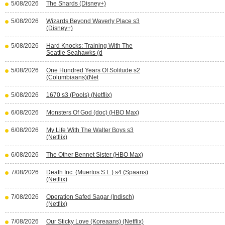
5/08/2026
The Shards (Disney+)
5/08/2026
Wizards Beyond Waverly Place s3
(Disney+)
5/08/2026
Hard Knocks: Training With The
Seattle Seahawks (d
5/08/2026
One Hundred Years Of Solitude s2
(Columbiaans)(Net
5/08/2026
1670 s3 (Pools) (Netflix)
6/08/2026
Monsters Of God (doc) (HBO Max)
6/08/2026
My Life With The Walter Boys s3
(Netflix)
6/08/2026
The Other Bennet Sister (HBO Max)
7/08/2026
Death Inc. (Muertos S.L.) s4 (Spaans)
(Netflix)
7/08/2026
Operation Safed Sagar (Indisch)
(Netflix)
7/08/2026
Our Sticky Love (Koreaans) (Netflix)