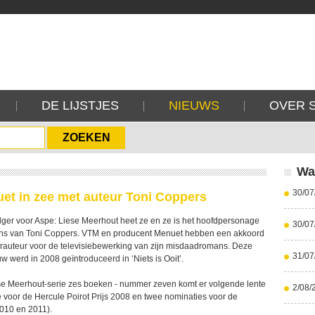
DE LIJSTJES
NIEUWS
OVER 
Wa
30/07
et in zee met auteur Toni Coppers
ger voor Aspe: Liese Meerhout heet ze en ze is het hoofdpersonage
30/07
ns van Toni Coppers. VTM en producent Menuet hebben een akkoord
llerauteur voor de televisiebewerking van zijn misdaadromans. Deze
31/07
w werd in 2008 geïntroduceerd in ‘Niets is Ooit’.
se Meerhout-serie zes boeken - nummer zeven komt er volgende lente
2/08/
e voor de Hercule Poirot Prijs 2008 en twee nominaties voor de
010 en 2011).