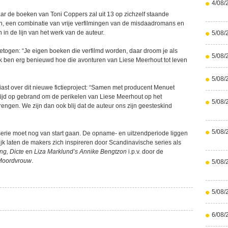
4/08/
aar de boeken van Toni Coppers zal uit 13 op zichzelf staande
n, een combinatie van vrije verfilmingen van de misdaadromans en
in de lijn van het werk van de auteur.
5/08/
etogen: “Je eigen boeken die verfilmd worden, daar droom je als
5/08/
 Ik ben erg benieuwd hoe die avonturen van Liese Meerhout tot leven
5/08/
ast over dit nieuwe fictieproject: “Samen met producent Menuet
tijd op gebrand om de perikelen van Liese Meerhout op het
5/08/
rengen. We zijn dan ook blij dat de auteur ons zijn geesteskind
5/08/
serie moet nog van start gaan. De opname- en uitzendperiode liggen
ijk laten de makers zich inspireren door Scandinavische series als
ng, Dicte
en
Liza Marklund’s Annike Bengtzon
i.p.v. door de
Moordvrouw
.
5/08/
5/08/
6/08/