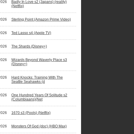
2026
Badly In Love s2 (Japans) (reality)
(Netflix)
2026
Sterling Point (Amazon Prime Video)
2026
Ted Lasso s4 (Apple TV)
2026
The Shards (Disney+)
2026
Wizards Beyond Waverly Place s3
(Disney+)
2026
Hard Knocks: Training With The
Seattle Seahawks (d
2026
One Hundred Years Of Solitude s2
(Columbiaans)(Net
2026
1670 s3 (Pools) (Netflix)
2026
Monsters Of God (doc) (HBO Max)