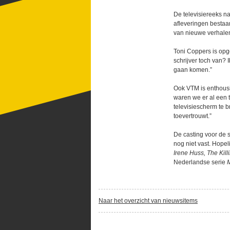
De televisiereeks n
afleveringen bestaa
van nieuwe verhalen 
Toni Coppers is opg
schrijver toch van?
gaan komen.”
Ook VTM is enthousi
waren we er al een 
televisiescherm te b
toevertrouwt.”
De casting voor de 
nog niet vast. Hopel
Irene Huss, The Killi
Nederlandse serie
Naar het overzicht van nieuwsitems