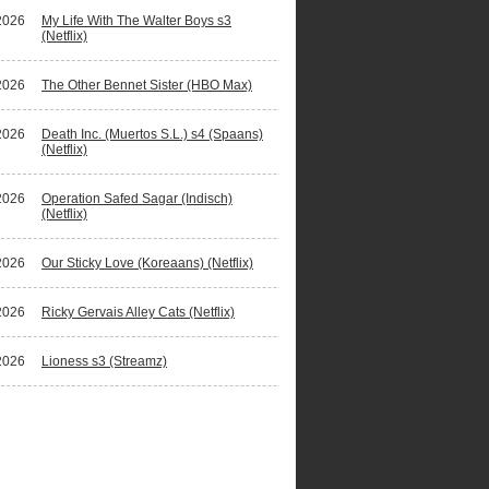
2026
My Life With The Walter Boys s3
(Netflix)
2026
The Other Bennet Sister (HBO Max)
2026
Death Inc. (Muertos S.L.) s4 (Spaans)
(Netflix)
2026
Operation Safed Sagar (Indisch)
(Netflix)
2026
Our Sticky Love (Koreaans) (Netflix)
2026
Ricky Gervais Alley Cats (Netflix)
2026
Lioness s3 (Streamz)