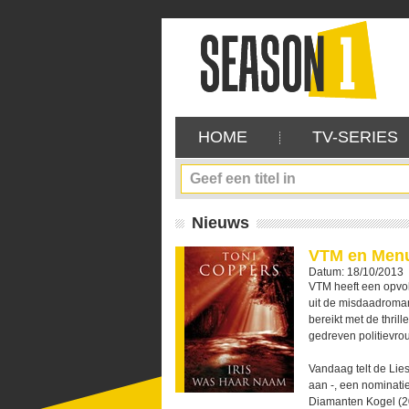
HOME
TV-SERIES
Nieuws
VTM en Menu
Datum: 18/10/2013
VTM heeft een opvol
uit de misdaadroma
bereikt met de thri
gedreven politievrou
Vandaag telt de Lie
aan -, een nominati
Diamanten Kogel (2