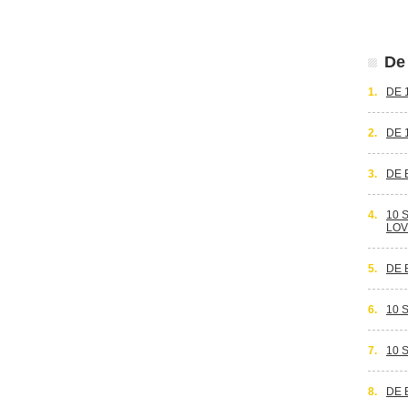
De 
1.
DE 
2.
DE 
3.
DE 
4.
10 
LOV
5.
DE 
6.
10 
7.
10 
8.
DE 