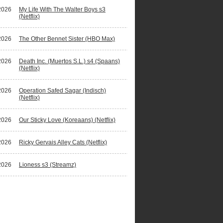
2026
My Life With The Walter Boys s3
(Netflix)
2026
The Other Bennet Sister (HBO Max)
2026
Death Inc. (Muertos S.L.) s4 (Spaans)
(Netflix)
2026
Operation Safed Sagar (Indisch)
(Netflix)
2026
Our Sticky Love (Koreaans) (Netflix)
2026
Ricky Gervais Alley Cats (Netflix)
2026
Lioness s3 (Streamz)