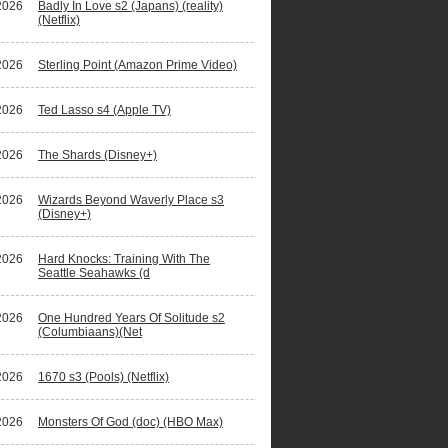
2026
Badly In Love s2 (Japans) (reality)
(Netflix)
2026
Sterling Point (Amazon Prime Video)
2026
Ted Lasso s4 (Apple TV)
2026
The Shards (Disney+)
2026
Wizards Beyond Waverly Place s3
(Disney+)
2026
Hard Knocks: Training With The
Seattle Seahawks (d
2026
One Hundred Years Of Solitude s2
(Columbiaans)(Net
2026
1670 s3 (Pools) (Netflix)
2026
Monsters Of God (doc) (HBO Max)