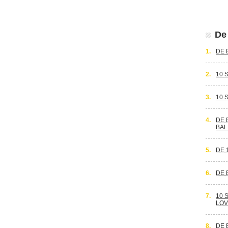
De 
1.
DE 
2.
10 
3.
10 
4.
DE 
BAL
5.
DE 
6.
DE 
7.
10 
LOV
8.
DE 