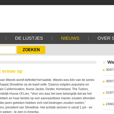
DE LIJSTJES
NIEUWS
OVER 
Wa
30/07
 ermee op
 van Weeds wordt definitief het laatste. Weeds was één van de series
30/07
happij Showtime op de kaart zette. Daarna volgden populaire en
als Californication, Nurse Jackie, Dexter, Homeland, The Tudors,
31/07
telijk House Of Lies. “Voor ons was het zeer belangrijk dat we het
Botwin en haar familie op een aanvaardbare manier zouden afronden
l die jaren gekeken hebben zich niet bedrogen zouden voelen,”
2/08/
ns, president van Showtime. Het achtste seizoen is vanaf 1 juli - en
n weken - te zien in Amerika.