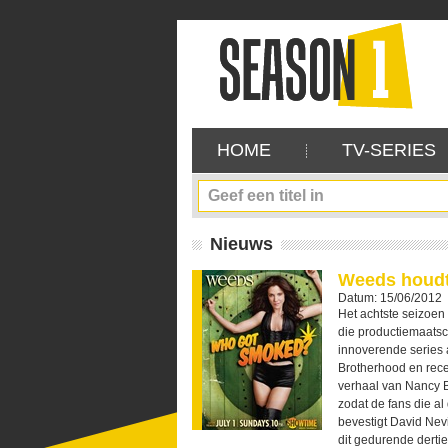
HOME
TV-SERIES
Nieuws
Weeds houdt
Datum: 15/06/2012
Het achtste seizoen
die productiemaatsc
innoverende series 
Brotherhood en recen
verhaal van Nancy 
zodat de fans die a
bevestigt David Nevi
dit gedurende dertie