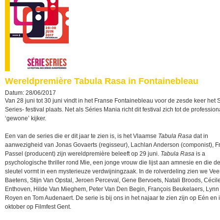
Wereldpremière Tabula Rasa in Fontainebleau
Datum: 28/06/2017
Van 28 juni tot 30 juni vindt in het Franse Fontainebleau voor de zesde keer het 
Series- festival plaats. Net als Séries Mania richt dit festival zich tot de professio
‘gewone’ kijker.
Een van de series die er dit jaar te zien is, is het Vlaamse
Tabula Rasa
dat in
aanwezigheid van Jonas Govaerts (regisseur), Lachlan Anderson (componist), F
Passel (producent) zijn wereldpremière beleeft op 29 juni.
Tabula Rasa
is a
psychologische thriller rond Mie, een jonge vrouw die lijst aan amnesie en die d
sleutel vormt in een mysterieuze verdwijningzaak. In de rolverdeling zien we Vee
Baetens, Stijn Van Opstal, Jeroen Perceval, Gene Bervoets, Natali Broods, Cécil
Enthoven, Hilde Van Mieghem, Peter Van Den Begin, François Beukelaers, Lynn
Royen en Tom Audenaert. De serie is bij ons in het najaar te zien zijn op Eén en 
oktober op Filmfest Gent.