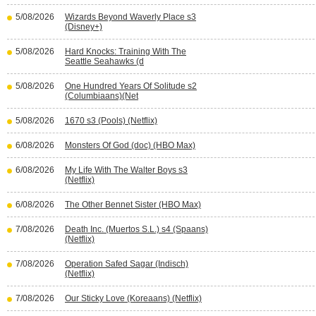
5/08/2026
Wizards Beyond Waverly Place s3
(Disney+)
5/08/2026
Hard Knocks: Training With The
Seattle Seahawks (d
5/08/2026
One Hundred Years Of Solitude s2
(Columbiaans)(Net
5/08/2026
1670 s3 (Pools) (Netflix)
6/08/2026
Monsters Of God (doc) (HBO Max)
6/08/2026
My Life With The Walter Boys s3
(Netflix)
6/08/2026
The Other Bennet Sister (HBO Max)
7/08/2026
Death Inc. (Muertos S.L.) s4 (Spaans)
(Netflix)
7/08/2026
Operation Safed Sagar (Indisch)
(Netflix)
7/08/2026
Our Sticky Love (Koreaans) (Netflix)