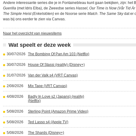
Andere interessante series die je in Fontainebleau kunt gaan bekijken, zijn: het B
Guerilla
(met Idris Elba), de Zweedse series
Hassel, Our Time is Now (Vår Tid Är
The Simple Heist (Enkelstöten)
en de Noorse serie
Match
.
The Same Sky
dat er 
was bij ons eerder te zien via Canvas.
Naar het overzicht van nieuwsitems
Wat speelt er deze week
30/07/2026
The Bombing Of Pan Am 103 (Netflix)
30/07/2026
House Of Stassi (reality) (Disney+)
31/07/2026
Van der Valk s4 (VRT Canvas)
2/08/2026
Mix Tape (VRT Canvas)
4/08/2026
Badly In Love s2 (Japans) (reality)
(Netflix)
5/08/2026
Sterling Point (Amazon Prime Video)
5/08/2026
Ted Lasso s4 (Apple TV)
5/08/2026
The Shards (Disney+)