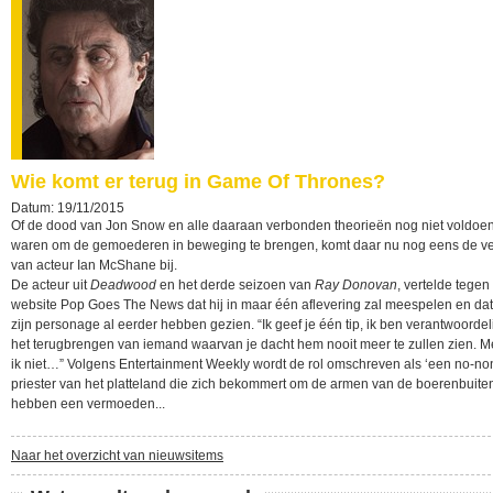
Wie komt er terug in Game Of Thrones?
Datum: 19/11/2015
Of de dood van Jon Snow en alle daaraan verbonden theorieën nog niet voldoe
waren om de gemoederen in beweging te brengen, komt daar nu nog eens de ve
van acteur Ian McShane bij.
De acteur uit
Deadwood
en het derde seizoen van
Ray Donovan
, vertelde tegen
website Pop Goes The News dat hij in maar één aflevering zal meespelen en dat
zijn personage al eerder hebben gezien. “Ik geef je één tip, ik ben verantwoordel
het terugbrengen van iemand waarvan je dacht hem nooit meer te zullen zien. M
ik niet…” Volgens Entertainment Weekly wordt de rol omschreven als ‘een no-n
priester van het platteland die zich bekommert om de armen van de boerenbuiten
hebben een vermoeden...
Naar het overzicht van nieuwsitems