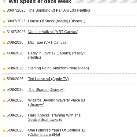
Wat speelt er deze week
30/07/2026
The Bombing Of Pan Am 103 (Netflix)
30/07/2026
House Of Stassi (reality) (Disney+)
31/07/2026
Van der Valk s4 (VRT Canvas)
2/08/2026
Mix Tape (VRT Canvas)
4/08/2026
Badly In Love s2 (Japans) (reality)
(Netflix)
5/08/2026
Sterling Point (Amazon Prime Video)
5/08/2026
Ted Lasso s4 (Apple TV)
5/08/2026
The Shards (Disney+)
5/08/2026
Wizards Beyond Waverly Place s3
(Disney+)
5/08/2026
Hard Knocks: Training With The
Seattle Seahawks (d
5/08/2026
One Hundred Years Of Solitude s2
(Columbiaans)(Net