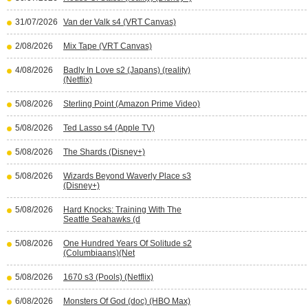
31/07/2026
Van der Valk s4 (VRT Canvas)
2/08/2026
Mix Tape (VRT Canvas)
4/08/2026
Badly In Love s2 (Japans) (reality)
(Netflix)
5/08/2026
Sterling Point (Amazon Prime Video)
5/08/2026
Ted Lasso s4 (Apple TV)
5/08/2026
The Shards (Disney+)
5/08/2026
Wizards Beyond Waverly Place s3
(Disney+)
5/08/2026
Hard Knocks: Training With The
Seattle Seahawks (d
5/08/2026
One Hundred Years Of Solitude s2
(Columbiaans)(Net
5/08/2026
1670 s3 (Pools) (Netflix)
6/08/2026
Monsters Of God (doc) (HBO Max)