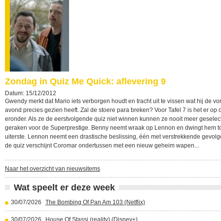
Zondag in Quiz Me Quick: aflevering 9
Datum: 15/12/2012
Gwendy merkt dat Mario iets verborgen houdt en tracht uit te vissen wat hij de vo
avond precies gezien heeft. Zal de stoere para breken? Voor Tafel 7 is het er op o
eronder. Als ze de eerstvolgende quiz niet winnen kunnen ze nooit meer geselec
geraken voor de Superprestige. Benny neemt wraak op Lennon en dwingt hem to
uiterste. Lennon neemt een drastische beslissing, één met verstrekkende gevol
de quiz verschijnt Coromar ondertussen met een nieuw geheim wapen...
Naar het overzicht van nieuwsitems
Wat speelt er deze week
30/07/2026
The Bombing Of Pan Am 103 (Netflix)
30/07/2026
House Of Stassi (reality) (Disney+)