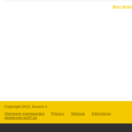
Meer lijstje
Copyright 2012, Season 1
Algemene voorwaarden
Privacy
Sitemap
Adverteren
webdesign w247.be