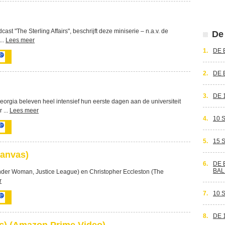
st "The Sterling Affairs", beschrijft deze miniserie – n.a.v. de
De 
...
Lees meer
1.
DE 
2.
DE 
3.
DE 
rgia beleven heel intensief hun eerste dagen aan de universiteit
 ...
Lees meer
4.
10 
5.
15 
Canvas)
6.
DE 
BAL
nder Woman, Justice League) en Christopher Eccleston (The
r
7.
10 
8.
DE 