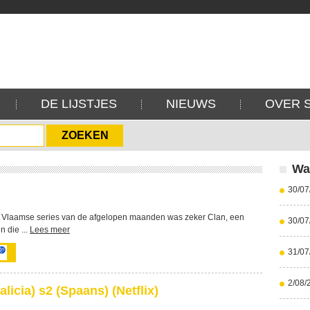
DE LIJSTJES
NIEUWS
OVER 
Wa
30/07
 Vlaamse series van de afgelopen maanden was zeker Clan, een
30/07
 die ...
Lees meer
31/07
2/08/
icia) s2 (Spaans) (Netflix)