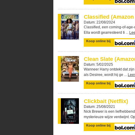
Classified (Amazon
Datum: 22/08/2024
Classified, een coming-of-age-d
Ella wordt gearresteerd ti ...
Le
Koop online bij
Clean Slate (Amazo
Datum: 5/02/2025
Wanneer Harry ontdekt dat zijn 
als Desiree, wordt hij ge ...
Lee
Koop online bij
Clickbait (Netflix)
Datum: 25/08/2021
Nick Brewer is een liefhebbend
mysterieuze wijze verdwijnt. Op 
Koop online bij