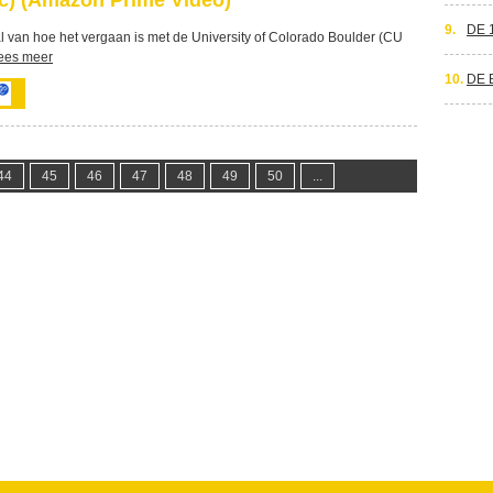
c) (Amazon Prime Video)
9.
DE 
al van hoe het vergaan is met de University of Colorado Boulder (CU
ees meer
10.
DE 
44
45
46
47
48
49
50
...