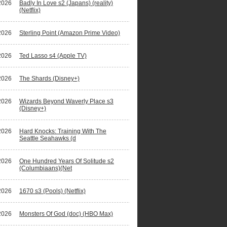
2026
Badly In Love s2 (Japans) (reality)
(Netflix)
2026
Sterling Point (Amazon Prime Video)
2026
Ted Lasso s4 (Apple TV)
2026
The Shards (Disney+)
2026
Wizards Beyond Waverly Place s3
(Disney+)
2026
Hard Knocks: Training With The
Seattle Seahawks (d
2026
One Hundred Years Of Solitude s2
(Columbiaans)(Net
2026
1670 s3 (Pools) (Netflix)
2026
Monsters Of God (doc) (HBO Max)