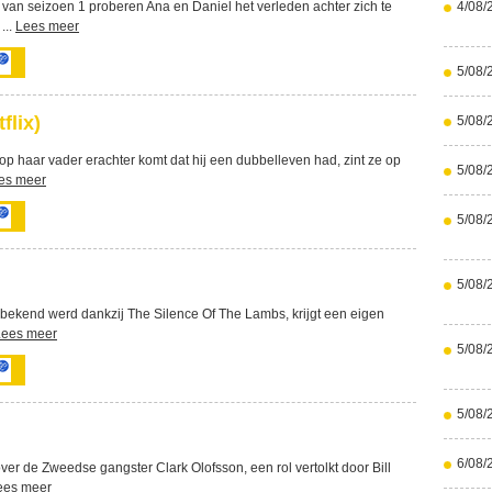
 van seizoen 1 proberen Ana en Daniel het verleden achter zich te
4/08/
...
Lees meer
5/08/
flix)
5/08/
p haar vader erachter komt dat hij een dubbelleven had, zint ze op
5/08/
es meer
5/08/
5/08/
e bekend werd dankzij The Silence Of The Lambs, krijgt een eigen
Lees meer
5/08/
5/08/
6/08/
ver de Zweedse gangster Clark Olofsson, een rol vertolkt door Bill
ees meer