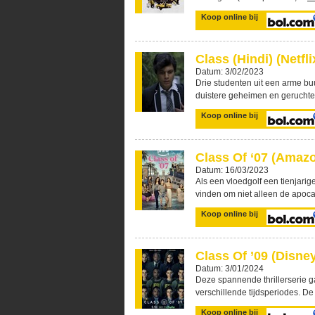
Koop online bij
Class (Hindi) (Netfli
Datum: 3/02/2023
Drie studenten uit een arme bu
duistere geheimen en geruchte 
Koop online bij
Class Of ‘07 (Amaz
Datum: 16/03/2023
Als een vloedgolf een tienjari
vinden om niet alleen de apocal
Koop online bij
Class Of ’09 (Disne
Datum: 3/01/2024
Deze spannende thrillerserie g
verschillende tijdsperiodes. De 
Koop online bij