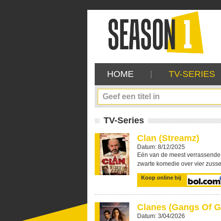
HOME
TV-SERIES
TV-Series
Clan (Streamz)
Datum: 8/12/2025
Eén van de meest verrassende
zwarte komedie over vier zussen
Koop online bij
Clanes (Gangs Of Gal
Datum: 3/04/2026