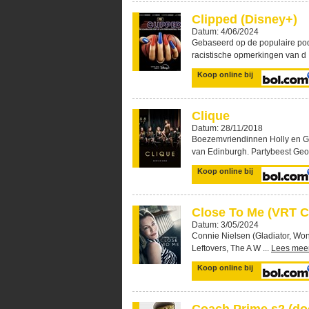
Clipped (Disney+)
Datum: 4/06/2024
Gebaseerd op de populaire podca
racistische opmerkingen van d 
Koop online bij
Clique
Datum: 28/11/2018
Boezemvriendinnen Holly en Geo
van Edinburgh. Partybeest Geor
Koop online bij
Close To Me (VRT 
Datum: 3/05/2024
Connie Nielsen (Gladiator, Wo
Leftovers, The A W ...
Lees mee
Koop online bij