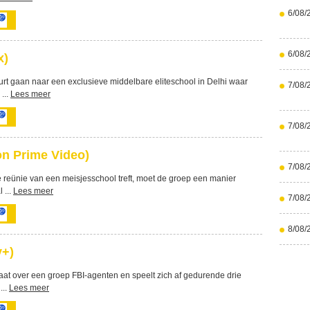
6/08/
6/08/
x)
urt gaan naar een exclusieve middelbare eliteschool in Delhi waar
7/08/
...
Lees meer
7/08/
on Prime Video)
7/08/
ge reünie van een meisjesschool treft, moet de groep een manier
 ...
Lees meer
7/08/
8/08/
y+)
aat over een groep FBI-agenten en speelt zich af gedurende drie
...
Lees meer