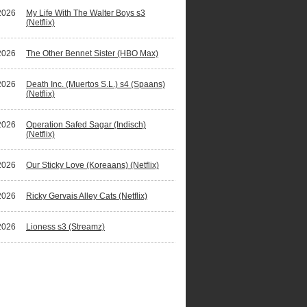
2026
My Life With The Walter Boys s3
(Netflix)
2026
The Other Bennet Sister (HBO Max)
2026
Death Inc. (Muertos S.L.) s4 (Spaans)
(Netflix)
2026
Operation Safed Sagar (Indisch)
(Netflix)
2026
Our Sticky Love (Koreaans) (Netflix)
2026
Ricky Gervais Alley Cats (Netflix)
2026
Lioness s3 (Streamz)