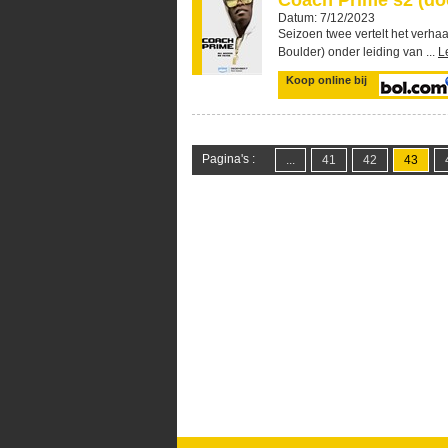
Coach Prime s2 (do
Datum: 7/12/2023
Seizoen twee vertelt het verha
Boulder) onder leiding van ...
L
Koop online bij
Pagina's :
...
41
42
43