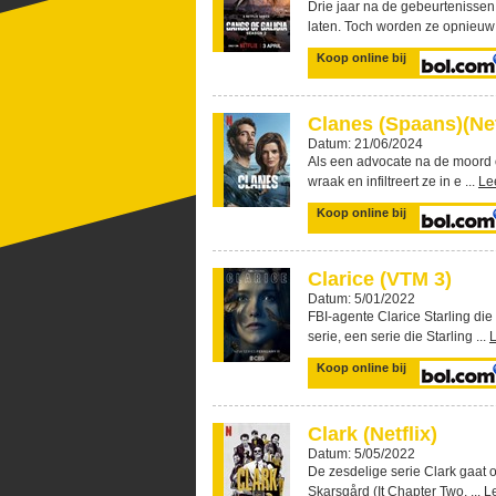
Drie jaar na de gebeurtenissen
laten. Toch worden ze opnieuw 
Koop online bij
Clanes (Spaans)(Net
Datum: 21/06/2024
Als een advocate na de moord o
wraak en infiltreert ze in e ...
Le
Koop online bij
Clarice (VTM 3)
Datum: 5/01/2022
FBI-agente Clarice Starling di
serie, een serie die Starling ...
Koop online bij
Clark (Netflix)
Datum: 5/05/2022
De zesdelige serie Clark gaat o
Skarsgård (It Chapter Two, ...
L