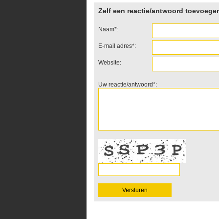
Zelf een reactie/antwoord toevoege
Naam*:
E-mail adres*:
Website:
Uw reactie/antwoord*: