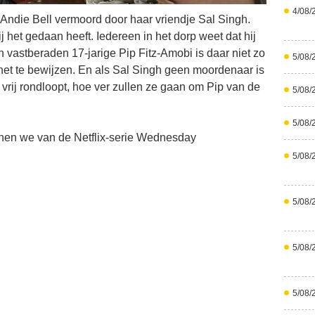
4/08/
 Andie Bell vermoord door haar vriendje Sal Singh.
j het gedaan heeft. Iedereen in het dorp weet dat hij
 vastberaden 17-jarige Pip Fitz-Amobi is daar niet zo
5/08/
het te bewijzen. En als Sal Singh geen moordenaar is
rij rondloopt, hoe ver zullen ze gaan om Pip van de
5/08/
5/08/
en we van de Netflix-serie Wednesday
5/08/
5/08/
5/08/
5/08/