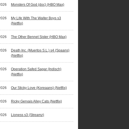
2026
Monsters Of God (doc) (HBO Max)
2026
My Life With The Walter Boys s3
(Netflix)
2026
The Other Bennet Sister (HBO Max)
2026
Death Inc. (Muertos S.L.) s4 (Spaans)
(Netflix)
2026
Operation Safed Sagar (Indisch)
(Netflix)
2026
Our Sticky Love (Koreaans) (Netflix)
2026
Ricky Gervais Alley Cats (Netflix)
2026
Lioness s3 (Streamz)