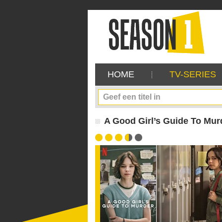
HOME
TV-SERIES
A Good Girl’s Guide To Murd