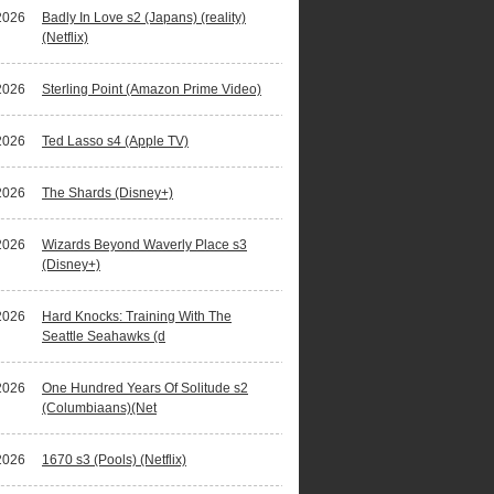
2026
Badly In Love s2 (Japans) (reality)
(Netflix)
2026
Sterling Point (Amazon Prime Video)
2026
Ted Lasso s4 (Apple TV)
2026
The Shards (Disney+)
2026
Wizards Beyond Waverly Place s3
(Disney+)
2026
Hard Knocks: Training With The
Seattle Seahawks (d
2026
One Hundred Years Of Solitude s2
(Columbiaans)(Net
2026
1670 s3 (Pools) (Netflix)