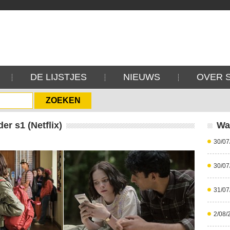
DE LIJSTJES
NIEUWS
OVER 
er s1 (Netflix)
Wa
30/07
30/07
31/07
2/08/