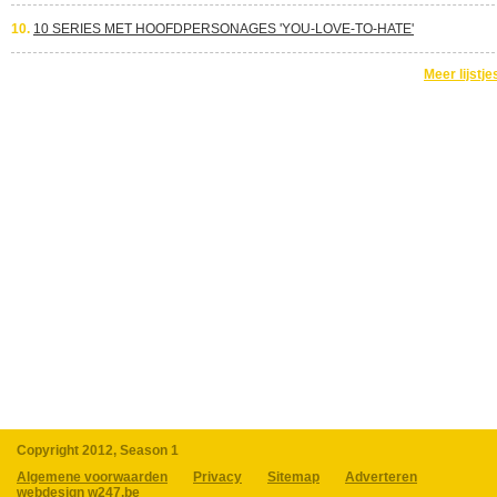
10.
10 SERIES MET HOOFDPERSONAGES 'YOU-LOVE-TO-HATE'
Meer lijstje
Copyright 2012, Season 1
Algemene voorwaarden
Privacy
Sitemap
Adverteren
webdesign w247.be