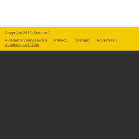
Copyright 2012, Season 1
Algemene voorwaarden
Privacy
Sitemap
Adverteren
webdesign w247.be