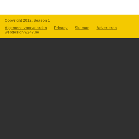
Copyright 2012, Season 1
Algemene voorwaarden
Privacy
Sitemap
Adverteren
webdesign w247.be