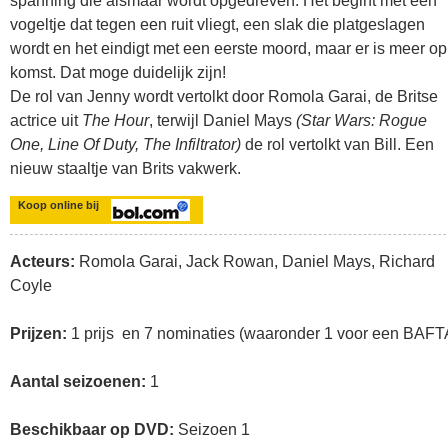
spanning die alsmaar wordt opgedreven. Het begint met een
vogeltje dat tegen een ruit vliegt, een slak die platgeslagen
wordt en het eindigt met een eerste moord, maar er is meer op
komst. Dat moge duidelijk zijn!
De rol van Jenny wordt vertolkt door Romola Garai, de Britse
actrice uit
The Hour
, terwijl Daniel Mays
(Star Wars: Rogue
One, Line Of Duty, The Infiltrator)
de rol vertolkt van Bill. Een
nieuw staaltje van Brits vakwerk.
Koop online bij
Acteurs:
Romola Garai, Jack Rowan, Daniel Mays, Richard
Coyle
Prijzen:
1 prijs en 7 nominaties (waaronder 1 voor een BAFT
Aantal seizoenen:
1
Beschikbaar op DVD:
Seizoen 1