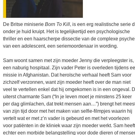
De Britse miniserie
Born To Kill
, is een erg realistische serie d
onder je huid kruipt. Het is tegelijkertijd een psychologische
thriller en een haarscherpe dissectie van de complexe psyche
van een adolescent, een seriemoordenaar in wording.
Sam woont samen met zijn moeder Jenny die verpleegster is, 
een naburig hospitaal. Zijn vader Peter is overleden tijdens e
missie in Afghanistan. Dat heroïsche verhaal heeft Sam voor
zichzelf verzonnen, want zijn moeder heeft over de man niet
veel te vertellen enkel dat hij omgekomen is in een ongeval. 
uiterst charmante Sam (“In je leven moet je minstens 25 keer
per dag glimlachen, dat trekt mensen aan…”) brengt het mees
van zijn tijd door met het maken van selfie-filmpjes waarin hij
vertelt wat er met z’n vader is gebeurd en met het voorlezen
voor patiënten in de kliniek waar zijn moeder werkt. Sam heeft
echter een morbide belangstelling voor dode dieren of mense