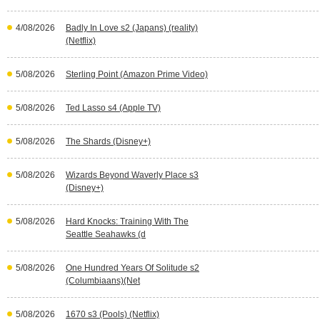
4/08/2026
Badly In Love s2 (Japans) (reality)
(Netflix)
5/08/2026
Sterling Point (Amazon Prime Video)
5/08/2026
Ted Lasso s4 (Apple TV)
5/08/2026
The Shards (Disney+)
5/08/2026
Wizards Beyond Waverly Place s3
(Disney+)
5/08/2026
Hard Knocks: Training With The
Seattle Seahawks (d
5/08/2026
One Hundred Years Of Solitude s2
(Columbiaans)(Net
5/08/2026
1670 s3 (Pools) (Netflix)