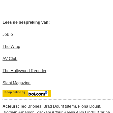
Lees de bespreking van:
JoBlo
The Wrap
AV Club
The Hollywood Reporter
Slant Magazine
Koop online bij
Acteurs:
Teo Briones, Brad Dourif (stem), Fiona Dourif,
Bjorgvin Arnarson, Zackary Arthur, Alyvia Alyn LindCarina