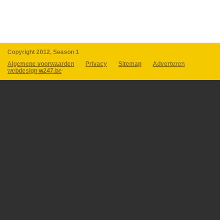
Copyright 2012, Season 1
Algemene voorwaarden
Privacy
Sitemap
Adverteren
webdesign w247.be