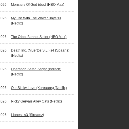
2026
Monsters Of God (doc) (HBO Max)
2026
My Life With The Walter Boys s3
(Netflix)
2026
The Other Bennet Sister (HBO Max)
2026
Death Inc. (Muertos S.L.) s4 (Spaans)
(Netflix)
2026
Operation Safed Sagar (Indisch)
(Netflix)
2026
Our Sticky Love (Koreaans) (Netflix)
2026
Ricky Gervais Alley Cats (Netflix)
2026
Lioness s3 (Streamz)