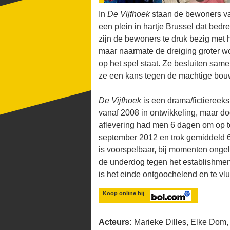
In
De Vijfhoek
staan de bewoners van
een plein in hartje Brussel dat bedr
zijn de bewoners te druk bezig met
maar naarmate de dreiging groter wo
op het spel staat. Ze besluiten sam
ze een kans tegen de machtige bou
De Vijfhoek
is een drama/fictieree
vanaf 2008 in ontwikkeling, maar d
aflevering had men 6 dagen om op t
september 2012 en trok gemiddeld 65
is voorspelbaar, bij momenten ongelo
de underdog tegen het establishment 
is het einde ontgoochelend en te vl
Koop online bij
Acteurs:
Marieke Dilles, Elke Dom, 