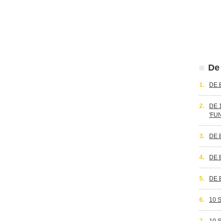
De 
1.
DE 
2.
DE 
'FU
3.
DE 
4.
DE 
5.
DE 
6.
10 