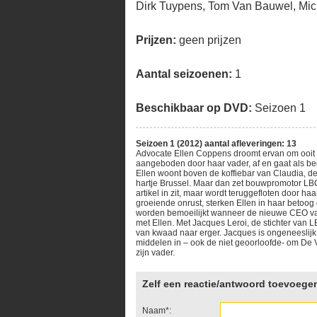
Dirk Tuypens, Tom Van Bauwel, Mi
Prijzen:
geen prijzen
Aantal seizoenen:
1
Beschikbaar op DVD:
Seizoen 1
Seizoen 1 (2012) aantal afleveringen: 13
Advocate Ellen Coppens droomt ervan om ooit aan
aangeboden door haar vader, af en gaat als beg
Ellen woont boven de koffiebar van Claudia, de 
hartje Brussel. Maar dan zet bouwpromotor LBC p
artikel in zit, maar wordt teruggefloten door h
groeiende onrust, sterken Ellen in haar betoog
worden bemoeilijkt wanneer de nieuwe CEO va
met Ellen. Met Jacques Leroi, de stichter van 
van kwaad naar erger. Jacques is ongeneeslijk
middelen in – ook de niet geoorloofde- om De V
zijn vader.
Zelf een reactie/antwoord toevoege
Naam*: