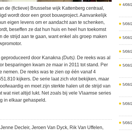
4/08/
 de (fictieve) Brusselse wijk Kattenberg centraal,
eigd wordt door een groot bouwproject. Aanvankelijk
 hun eigen levens om er aandacht aan te schenken,
5/08/
rdt, beseffen ze dat hun huis en heel hun toekomst
en de strijd aan te gaan, want enkel als groep maken
5/08/
wpromotor.
5/08/
ks geproduceerd door Kanakna
(Duts).
De reeks was al
oor besparingen kwam ze maar in 2011 tot stand. Per
5/08/
e nemen. De reeks was te zien op één vanaf 4
1.810 kijkers. De serie laat zich vlot bekijken, maar
5/08/
ofwaardig en moet zijn sterkte halen uit de strijd van
wat niet altijd lukt. Net zoals bij vele Vlaamse series
ug in elkaar gehaspeld.
5/08/
5/08/
Jenne Decleir, Jeroen Van Dyck, Rik Van Uffelen,