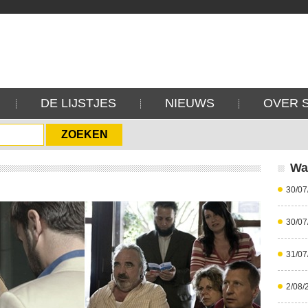
DE LIJSTJES
NIEUWS
OVER 
Wa
30/07
30/07
31/07
2/08/