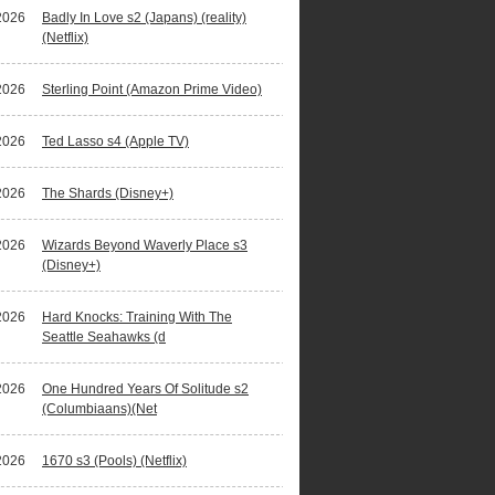
2026
Badly In Love s2 (Japans) (reality)
(Netflix)
2026
Sterling Point (Amazon Prime Video)
2026
Ted Lasso s4 (Apple TV)
2026
The Shards (Disney+)
2026
Wizards Beyond Waverly Place s3
(Disney+)
2026
Hard Knocks: Training With The
Seattle Seahawks (d
2026
One Hundred Years Of Solitude s2
(Columbiaans)(Net
2026
1670 s3 (Pools) (Netflix)