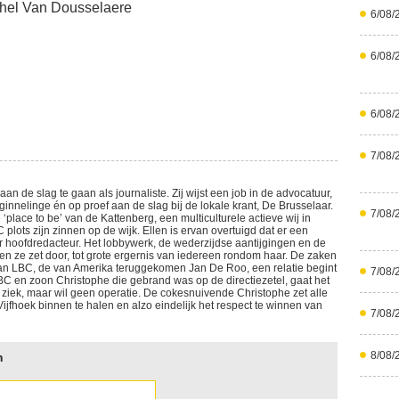
chel Van Dousselaere
6/08/
6/08/
6/08/
7/08/
 de slag te gaan als journaliste. Zij wijst een job in de advocatuur,
innelinge én op proef aan de slag bij de lokale krant, De Brusselaar.
7/08/
‘place to be’ van de Kattenberg, een multiculturele actieve wij in
lots zijn zinnen op de wijk. Ellen is ervan overtuigd dat er een
aar hoofdredacteur. Het lobbywerk, de wederzijdse aantijgingen en de
 en ze zet door, tot grote ergernis van iedereen rondom haar. De zaken
n LBC, de van Amerika teruggekomen Jan De Roo, een relatie begint
7/08/
LBC en zoon Christophe die gebrand was op de directiezetel, gaat het
 ziek, maar wil geen operatie. De cokesnuivende Christophe zet alle
ijfhoek binnen te halen en alzo eindelijk het respect te winnen van
7/08/
8/08/
n