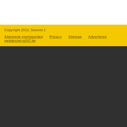
Copyright 2012, Season 1
Algemene voorwaarden
Privacy
Sitemap
Adverteren
webdesign w247.be