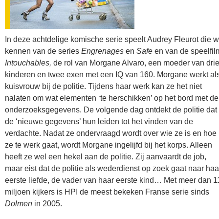
In deze achtdelige komische serie speelt Audrey Fleurot die 
kennen van de series
Engrenages
en
Safe
en van de speelfil
Intouchables,
de rol van Morgane Alvaro, een moeder van dri
kinderen en twee exen met een IQ van 160. Morgane werkt al
kuisvrouw bij de politie. Tijdens haar werk kan ze het niet
nalaten om wat elementen ‘te herschikken’ op het bord met de
onderzoeksgegevens. De volgende dag ontdekt de politie dat
de ‘nieuwe gegevens’ hun leiden tot het vinden van de
verdachte. Nadat ze ondervraagd wordt over wie ze is en hoe
ze te werk gaat, wordt Morgane ingelijfd bij het korps. Alleen
heeft ze wel een hekel aan de politie. Zij aanvaardt de job,
maar eist dat de politie als wederdienst op zoek gaat naar haa
eerste liefde, de vader van haar eerste kind… Met meer dan 1
miljoen kijkers is HPI de meest bekeken Franse serie sinds
Dolmen
in 2005.