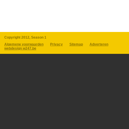
Copyright 2012, Season 1
Algemene voorwaarden
Privacy
Sitemap
Adverteren
webdesign w247.be