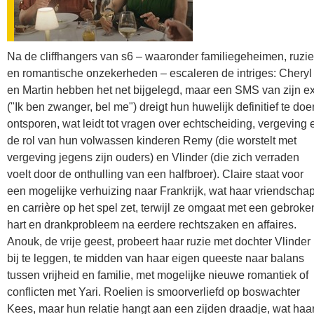
Na de cliffhangers van s6 – waaronder familiegeheimen, ruzi
en romantische onzekerheden – escaleren de intriges: Cheryl
en Martin hebben het net bijgelegd, maar een SMS van zijn e
("Ik ben zwanger, bel me") dreigt hun huwelijk definitief te doe
ontsporen, wat leidt tot vragen over echtscheiding, vergeving 
de rol van hun volwassen kinderen Remy (die worstelt met
vergeving jegens zijn ouders) en Vlinder (die zich verraden
voelt door de onthulling van een halfbroer). Claire staat voor
een mogelijke verhuizing naar Frankrijk, wat haar vriendscha
en carrière op het spel zet, terwijl ze omgaat met een gebroke
hart en drankprobleem na eerdere rechtszaken en affaires.
Anouk, de vrije geest, probeert haar ruzie met dochter Vlinder
bij te leggen, te midden van haar eigen queeste naar balans
tussen vrijheid en familie, met mogelijke nieuwe romantiek of
conflicten met Yari. Roelien is smoorverliefd op boswachter
Kees, maar hun relatie hangt aan een zijden draadje, wat haa