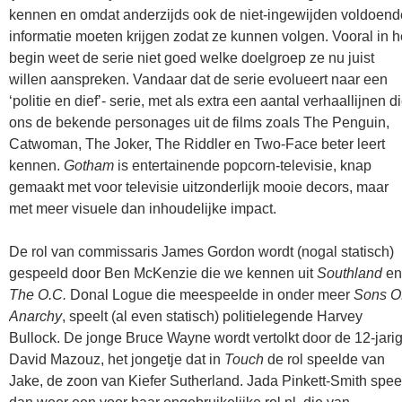
kennen en omdat anderzijds ook de niet-ingewijden voldoend
informatie moeten krijgen zodat ze kunnen volgen. Vooral in h
begin weet de serie niet goed welke doelgroep ze nu juist
willen aanspreken. Vandaar dat de serie evolueert naar een
‘politie en dief’- serie, met als extra een aantal verhaallijnen d
ons de bekende personages uit de films zoals The Penguin,
Catwoman, The Joker, The Riddler en Two-Face beter leert
kennen.
Gotham
is entertainende popcorn-televisie, knap
gemaakt met voor televisie uitzonderlijk mooie decors, maar
met meer visuele dan inhoudelijke impact.
De rol van commissaris James Gordon wordt (nogal statisch)
gespeeld door Ben McKenzie die we kennen uit
Southland
en
The O.C.
Donal Logue die meespeelde in onder meer
Sons O
Anarchy
, speelt (al even statisch) politielegende Harvey
Bullock. De jonge Bruce Wayne wordt vertolkt door de 12-jari
David Mazouz, het jongetje dat in
Touch
de rol speelde van
Jake, de zoon van Kiefer Sutherland. Jada Pinkett-Smith spee