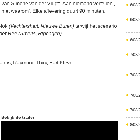
 van Simone van der Vlugt: ‘Aan niemand vertellen’,
6/08/
 niet waarom’. Elke aflevering duurt 90 minuten.
6/08/
Blok
(Vechtershart, Nieuwe Buren)
terwijl het scenario
 der Ree
(Smeris, Riphagen).
6/08/
7/08/
danus, Raymond Thiry, Bart Klever
7/08/
7/08/
7/08/
Bekijk de trailer
8/08/