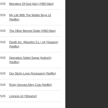
2026
Monsters Of God (doc) (HBO Max)
2026
My Life With The Walter Boys s3
(Netflix)
2026
The Other Bennet Sister (HBO Max)
2026
Death Inc. (Muertos S.L.) s4 (Spaans)
(Netflix)
2026
Operation Safed Sagar (Indisch)
(Netflix)
2026
Our Sticky Love (Koreaans) (Netflix)
2026
Ricky Gervais Alley Cats (Netflix)
2026
Lioness s3 (Streamz)