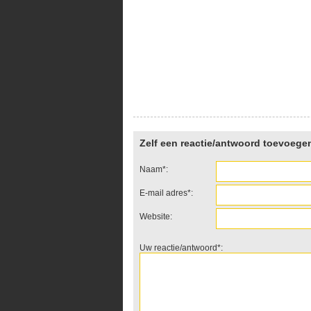
Zelf een reactie/antwoord toevoege
Naam*:
E-mail adres*:
Website:
Uw reactie/antwoord*: