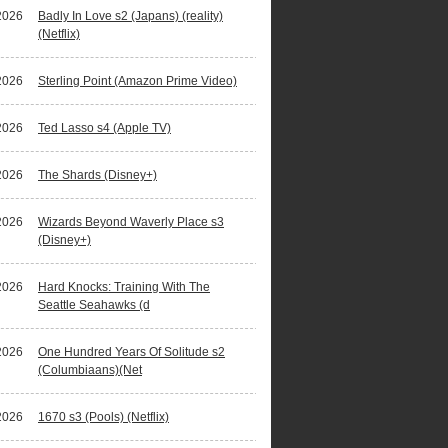
2026
Badly In Love s2 (Japans) (reality)
(Netflix)
2026
Sterling Point (Amazon Prime Video)
2026
Ted Lasso s4 (Apple TV)
2026
The Shards (Disney+)
2026
Wizards Beyond Waverly Place s3
(Disney+)
2026
Hard Knocks: Training With The
Seattle Seahawks (d
2026
One Hundred Years Of Solitude s2
(Columbiaans)(Net
2026
1670 s3 (Pools) (Netflix)