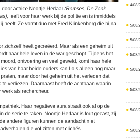
4/08/
 door actrice Noortje Herlaar
(Ramses, De Zaak
as)
, leeft voor haar werk bij de politie en is inmiddels
ij heeft. Ze vormt duo met Fred Klinkenberg die bijna
5/08/
5/08/
oor zichzelf heeft gecreëerd. Maar als een geheim uit
rdt haar hele leven in de war geschopt. Tijdens het
5/08/
 moord, ontvoering en veel geweld, komt haar hele
rlies van haar beide ouders kan Lois alleen nog maar
5/08/
raten, maar door het geheim uit het verleden dat
s te verliezen. Daarnaast heeft de achtbaan waarin
5/08/
r werk als rechercheur.
pathiek. Haar negatieve aura straalt ook af op de
5/08/
n de serie te raken. Noortje Herlaar is fout gecast, zij
Ook de andere figuren kunnen de aandacht niet
adverhalen die vol zitten met clichés.
5/08/