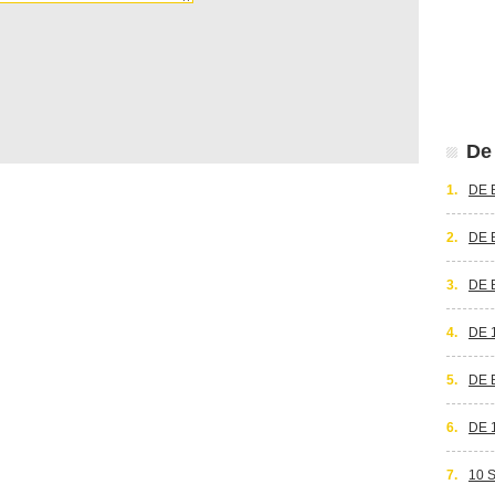
De 
1.
DE 
2.
DE 
3.
DE 
4.
DE 
5.
DE 
6.
DE 
7.
10 