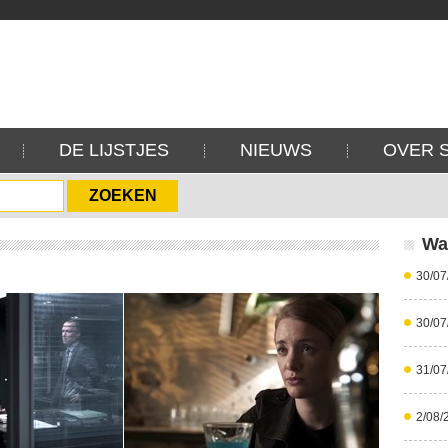
DE LIJSTJES
NIEUWS
OVER 
Wa
30/07
30/07
31/07
2/08/