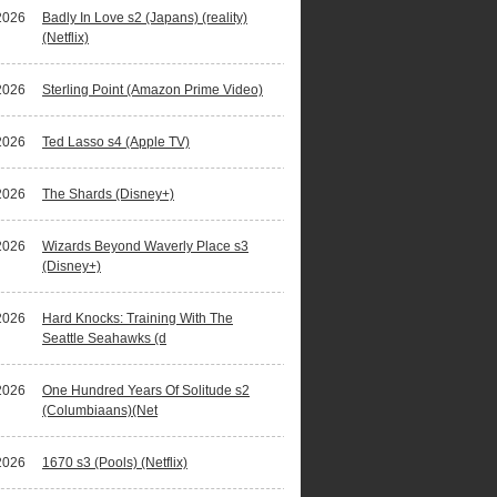
2026
Badly In Love s2 (Japans) (reality)
(Netflix)
2026
Sterling Point (Amazon Prime Video)
2026
Ted Lasso s4 (Apple TV)
2026
The Shards (Disney+)
2026
Wizards Beyond Waverly Place s3
(Disney+)
2026
Hard Knocks: Training With The
Seattle Seahawks (d
2026
One Hundred Years Of Solitude s2
(Columbiaans)(Net
2026
1670 s3 (Pools) (Netflix)