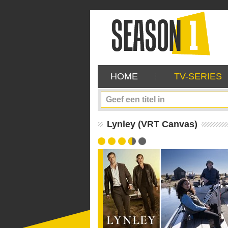
HOME
TV-SERIES
Lynley (VRT Canvas)