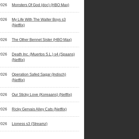
2026
Monsters Of God (doc) (HBO Max)
2026
My Life With The Walter Boys s3
(Netflix)
2026
The Other Bennet Sister (HBO Max)
2026
Death Inc. (Muertos S.L.) s4 (Spaans)
(Netflix)
2026
Operation Safed Sagar (Indisch)
(Netflix)
2026
Our Sticky Love (Koreaans) (Netflix)
2026
Ricky Gervais Alley Cats (Netflix)
2026
Lioness s3 (Streamz)