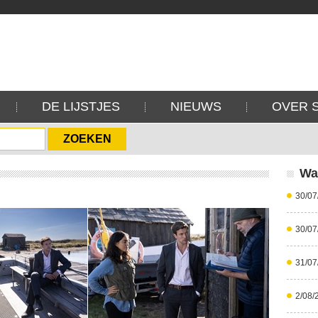
DE LIJSTJES
NIEUWS
OVER 
Wa
30/07
30/07
31/07
2/08/