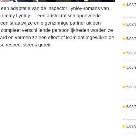
4/08/
 een adaptatie van de Inspector Lynley-romans van
I Tommy Lynley — een aristocratisch opgevoede
en straatwijze en eigenzinnige partner uit een
5/08/
 compleet verschillende persoonlijkheden worden ze
ard en vormen ze een effectief team dat ingewikkelde
5/08/
e respect steeds groeit.
5/08/
5/08/
5/08/
5/08/
5/08/