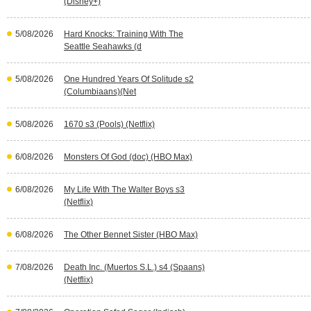
(Disney+)
5/08/2026
Hard Knocks: Training With The
Seattle Seahawks (d
5/08/2026
One Hundred Years Of Solitude s2
(Columbiaans)(Net
5/08/2026
1670 s3 (Pools) (Netflix)
6/08/2026
Monsters Of God (doc) (HBO Max)
6/08/2026
My Life With The Walter Boys s3
(Netflix)
6/08/2026
The Other Bennet Sister (HBO Max)
7/08/2026
Death Inc. (Muertos S.L.) s4 (Spaans)
(Netflix)