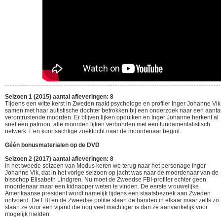
Seizoen 1 (2015) aantal afleveringen: 8
Tijdens een witte kerst in Zweden raakt psychologe en profiler Inger Johanne Vik
samen met haar autistische dochter betrokken bij een onderzoek naar een aanta
verontrustende moorden. Er blijven lijken opduiken en Inger Johanne herkent al
snel een patroon: alle moorden lijken verbonden met een fundamentalistisch
netwerk. Een koortsachtige zoektocht naar de moordenaar begint.
Géén bonusmaterialen op de DVD
Seizoen 2 (2017) aantal afleveringen: 8
In het tweede seizoen van Modus keren we terug naar het personage Inger
Johanne Vik, dat in het vorige seizoen op jacht was naar de moordenaar van de
bisschop Elisabeth Lindgren. Nu moet de Zweedse FBI-profiler echter geen
moordenaar maar een kidnapper weten te vinden. De eerste vrouwelijke
Amerikaanse president wordt namelijk tijdens een staatsbezoek aan Zweden
ontvoerd. De FBI en de Zweedse politie slaan de handen in elkaar maar zelfs zo
staan ze voor een vijand die nog veel machtiger is dan ze aanvankelijk voor
mogelijk hielden.