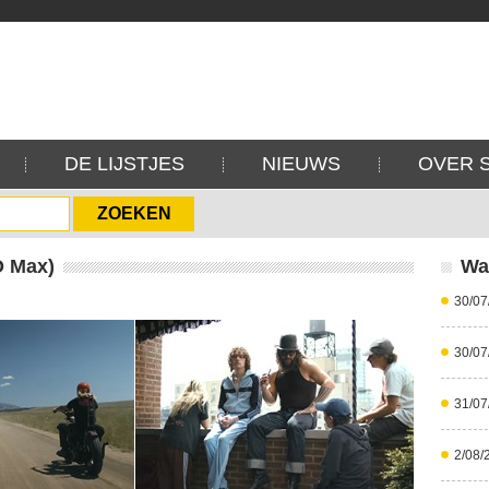
DE LIJSTJES
NIEUWS
OVER 
O Max)
Wa
30/07
30/07
31/07
2/08/