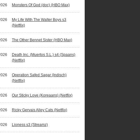
2026
Monsters Of God (doc) (HBO Max)
2026
My Life With The Walter Boys s3
(Netflix)
2026
The Other Bennet Sister (HBO Max)
2026
Death Inc. (Muertos S.L.) s4 (Spaans)
(Netflix)
2026
Operation Safed Sagar (Indisch)
(Netflix)
2026
Our Sticky Love (Koreaans) (Netflix)
2026
Ricky Gervais Alley Cats (Netflix)
2026
Lioness s3 (Streamz)