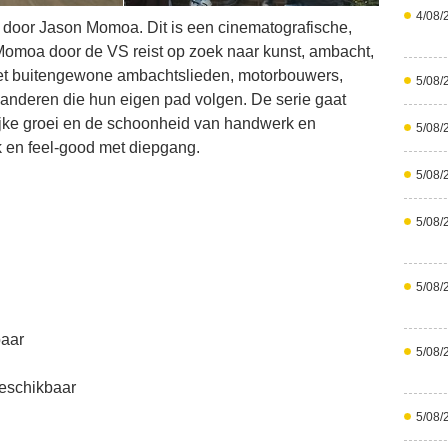
4/08/
door Jason Momoa. Dit is een cinematografische,
Momoa door de VS reist op zoek naar kunst, ambacht,
oet buitengewone ambachtslieden, motorbouwers,
5/08/
n anderen die hun eigen pad volgen. De serie gaat
onlijke groei en de schoonheid van handwerk en
5/08/
k en feel-good met diepgang.
5/08/
5/08/
5/08/
baar
5/08/
eschikbaar
5/08/