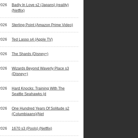
2026
Badly In Love s2 (Japans) (reality)
(Netflix)
2026
Sterling Point (Amazon Prime Video)
2026
Ted Lasso s4 (Apple TV)
2026
The Shards (Disney+)
2026
Wizards Beyond Waverly Place s3
(Disney+)
2026
Hard Knocks: Training With The
Seattle Seahawks (d
2026
One Hundred Years Of Solitude s2
(Columbiaans)(Net
2026
1670 s3 (Pools) (Netflix)