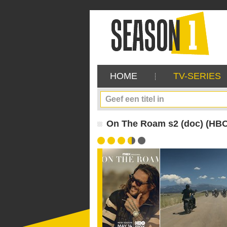
HOME
TV-SERIES
On The Roam s2 (doc) (HB