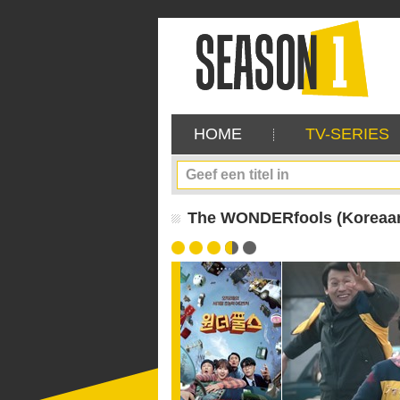
HOME
TV-SERIES
The WONDERfools (Koreaans