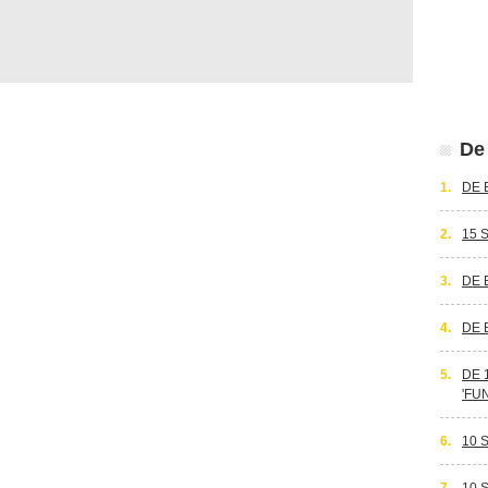
De 
1.
DE 
2.
15 
3.
DE 
4.
DE 
5.
DE 
'FU
6.
10 