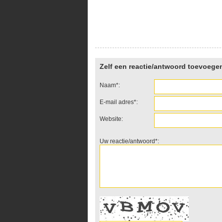
Zelf een reactie/antwoord toevoege
Naam*:
E-mail adres*:
Website:
Uw reactie/antwoord*: