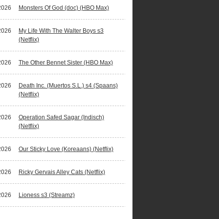
2026
Monsters Of God (doc) (HBO Max)
2026
My Life With The Walter Boys s3
(Netflix)
2026
The Other Bennet Sister (HBO Max)
2026
Death Inc. (Muertos S.L.) s4 (Spaans)
(Netflix)
2026
Operation Safed Sagar (Indisch)
(Netflix)
2026
Our Sticky Love (Koreaans) (Netflix)
2026
Ricky Gervais Alley Cats (Netflix)
2026
Lioness s3 (Streamz)