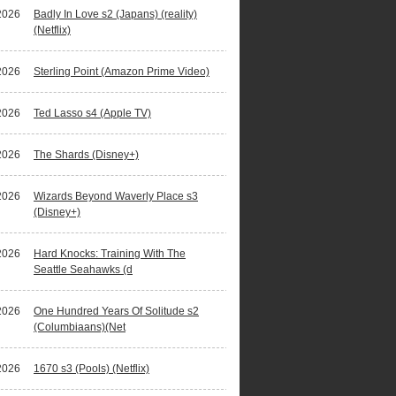
2026
Badly In Love s2 (Japans) (reality)
(Netflix)
2026
Sterling Point (Amazon Prime Video)
2026
Ted Lasso s4 (Apple TV)
2026
The Shards (Disney+)
2026
Wizards Beyond Waverly Place s3
(Disney+)
2026
Hard Knocks: Training With The
Seattle Seahawks (d
2026
One Hundred Years Of Solitude s2
(Columbiaans)(Net
2026
1670 s3 (Pools) (Netflix)