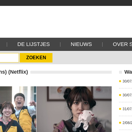
DE LIJSTJES
NIEUWS
OVER 
) (Netflix)
Wa
30/07
30/07
31/07
2/08/