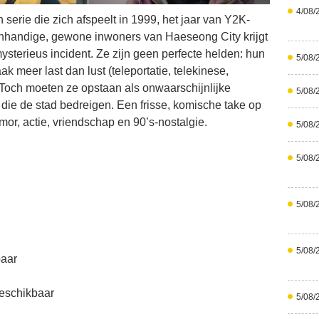
4/08/
erie die zich afspeelt in 1999, het jaar van Y2K-
handige, gewone inwoners van Haeseong City krijgt
sterieus incident. Ze zijn geen perfecte helden: hun
5/08/
k meer last dan lust (teleportatie, telekinese,
 Toch moeten ze opstaan als onwaarschijnlijke
5/08/
 die de stad bedreigen. Een frisse, komische take op
or, actie, vriendschap en 90’s-nostalgie.
5/08/
5/08/
5/08/
5/08/
baar
eschikbaar
5/08/