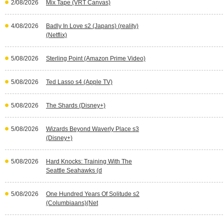
2/08/2026
Mix Tape (VRT Canvas)
4/08/2026
Badly In Love s2 (Japans) (reality)
(Netflix)
5/08/2026
Sterling Point (Amazon Prime Video)
5/08/2026
Ted Lasso s4 (Apple TV)
5/08/2026
The Shards (Disney+)
5/08/2026
Wizards Beyond Waverly Place s3
(Disney+)
5/08/2026
Hard Knocks: Training With The
Seattle Seahawks (d
5/08/2026
One Hundred Years Of Solitude s2
(Columbiaans)(Net