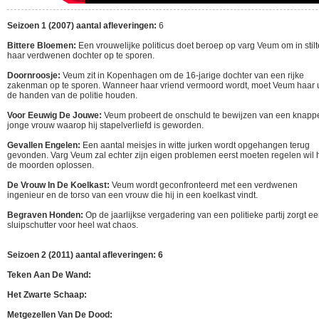
Seizoen 1 (2007) aantal afleveringen:
6
Bittere Bloemen:
Een vrouwelijke politicus doet beroep op varg Veum om in stilt
haar verdwenen dochter op te sporen.
Doornroosje:
Veum zit in Kopenhagen om de 16-jarige dochter van een rijke
zakenman op te sporen. Wanneer haar vriend vermoord wordt, moet Veum haar u
de handen van de politie houden.
Voor Eeuwig De Jouwe:
Veum probeert de onschuld te bewijzen van een knapp
jonge vrouw waarop hij stapelverliefd is geworden.
Gevallen Engelen:
Een aantal meisjes in witte jurken wordt opgehangen terug
gevonden. Varg Veum zal echter zijn eigen problemen eerst moeten regelen wil h
de moorden oplossen.
De Vrouw In De Koelkast:
Veum wordt geconfronteerd met een verdwenen
ingenieur en de torso van een vrouw die hij in een koelkast vindt.
Begraven Honden:
Op de jaarlijkse vergadering van een politieke partij zorgt e
sluipschutter voor heel wat chaos.
Seizoen 2 (2011) aantal afleveringen: 6
Teken Aan De Wand:
Het Zwarte Schaap:
Metgezellen Van De Dood: