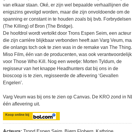
van elkaar staan. Oké, er zijn wel bepaalde verhaallijnen die
enigszins gevolgd worden, maar die zijn onvoldoende om de
spanning er constant in te houden zoals bij bvb. Forbrydelsen
(The Killing) of Bron (The Bridge).
De hoofdrol wordt vertolkt door Trons Espen Seim, een acteur
die zijn carrière blijkbaar verbonden heeft aan Varg Veum, ma
die onlangs toch ook te zien was in de remake van The Thing.
Miso Film, één van de producenten, was ook verantwoordelijk
voor Those Who Kill. Nog een weetje: Morten Tyldum, de
regisseur van het knappe Headhunters dat bij ons in de
bioscoop is te zien, regisseerde de aflevering ‘Gevallen
Engelen’.
Varg Veum was bij ons te zien op Canvas. De KRO zond in N
één aflevering uit.
Koop online bij
Acteurs:
Trond Espen Seim, Bjørn Floberg, Kathrine