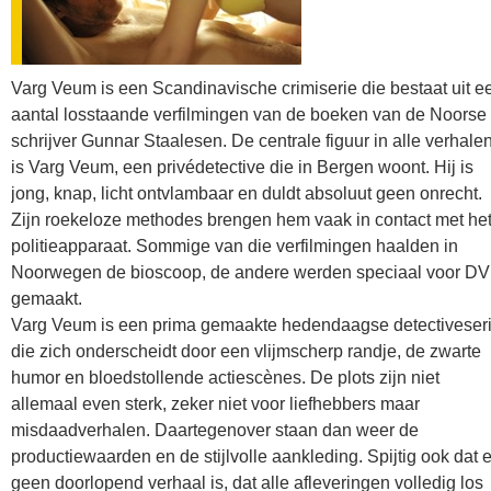
Varg Veum is een Scandinavische crimiserie die bestaat uit e
aantal losstaande verfilmingen van de boeken van de Noorse
schrijver Gunnar Staalesen. De centrale figuur in alle verhale
is Varg Veum, een privédetective die in Bergen woont. Hij is
jong, knap, licht ontvlambaar en duldt absoluut geen onrecht.
Zijn roekeloze methodes brengen hem vaak in contact met he
politieapparaat. Sommige van die verfilmingen haalden in
Noorwegen de bioscoop, de andere werden speciaal voor D
gemaakt.
Varg Veum is een prima gemaakte hedendaagse detectiveser
die zich onderscheidt door een vlijmscherp randje, de zwarte
humor en bloedstollende actiescènes. De plots zijn niet
allemaal even sterk, zeker niet voor liefhebbers maar
misdaadverhalen. Daartegenover staan dan weer de
productiewaarden en de stijlvolle aankleding. Spijtig ook dat e
geen doorlopend verhaal is, dat alle afleveringen volledig los