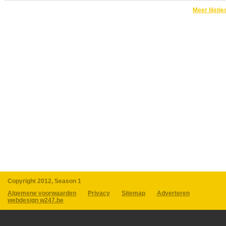
Meer lijstje
Copyright 2012, Season 1
Algemene voorwaarden
Privacy
Sitemap
Adverteren
webdesign w247.be