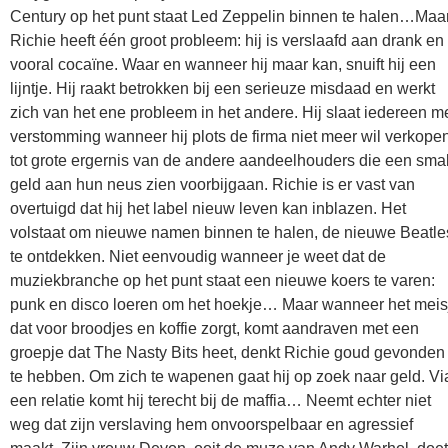
Century op het punt staat Led Zeppelin binnen te halen…Maa
Richie heeft één groot probleem: hij is verslaafd aan drank en
vooral cocaïne. Waar en wanneer hij maar kan, snuift hij een
lijntje. Hij raakt betrokken bij een serieuze misdaad en werkt
zich van het ene probleem in het andere. Hij slaat iedereen m
verstomming wanneer hij plots de firma niet meer wil verkopen
tot grote ergernis van de andere aandeelhouders die een sma
geld aan hun neus zien voorbijgaan. Richie is er vast van
overtuigd dat hij het label nieuw leven kan inblazen. Het
volstaat om nieuwe namen binnen te halen, de nieuwe Beatle
te ontdekken. Niet eenvoudig wanneer je weet dat de
muziekbranche op het punt staat een nieuwe koers te varen:
punk en disco loeren om het hoekje… Maar wanneer het meis
dat voor broodjes en koffie zorgt, komt aandraven met een
groepje dat The Nasty Bits heet, denkt Richie goud gevonden
te hebben. Om zich te wapenen gaat hij op zoek naar geld. Vi
een relatie komt hij terecht bij de maffia… Neemt echter niet
weg dat zijn verslaving hem onvoorspelbaar en agressief