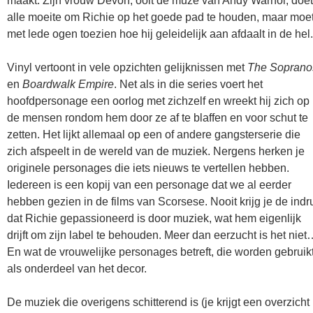
maakt. Zijn vrouw Devon, ooit de muze van Andy Warhol, doet
alle moeite om Richie op het goede pad te houden, maar moe
met lede ogen toezien hoe hij geleidelijk aan afdaalt in de hel.
Vinyl vertoont in vele opzichten gelijknissen met
The Soprano
en
Boardwalk Empire
. Net als in die series voert het
hoofdpersonage een oorlog met zichzelf en wreekt hij zich op
de mensen rondom hem door ze af te blaffen en voor schut te
zetten. Het lijkt allemaal op een of andere gangsterserie die
zich afspeelt in de wereld van de muziek. Nergens herken je
originele personages die iets nieuws te vertellen hebben.
Iedereen is een kopij van een personage dat we al eerder
hebben gezien in de films van Scorsese. Nooit krijg je de indr
dat Richie gepassioneerd is door muziek, wat hem eigenlijk
drijft om zijn label te behouden. Meer dan eerzucht is het nie
En wat de vrouwelijke personages betreft, die worden gebruik
als onderdeel van het decor.
De muziek die overigens schitterend is (je krijgt een overzicht