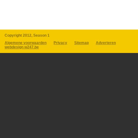
Copyright 2012, Season 1
Algemene voorwaarden
Privacy
Sitemap
Adverteren
webdesign w247.be