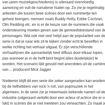
van jaren muziekgeschiedenis) is uiteraard overvloedig
aanwezig en vult de narratieve hiaten op. Zo zie je regelmatig
artiesten die tussen twee scènes door een nummertje ten
gehore brengen, mensen zoals Buddy Holly, Eddie Cochran,
Otis Redding etc. en is er de keuze van de nummers die vaak
ondersteuning moeten geven aan de gemoedstoestand van d
personages. Wat ook niet veel helpt aan de populariteit van d
serie is dat je naar iets zit te kijken zonder echt te beseffen in
welke richting het verhaal uitgaat. Er zijn verschillende
verhaallijnen die aanvankelijk heel diffuus door elkaar lopen,
pas wanneer je in de helft bent begint alles duidelijk(er) te
worden. Het scenario lijkt gevuld met anecdotes uit de carrièr
van ... producent Mick Jagger.
Niettemin blijft dit een serie die zeker aangeraden kan worden
bij de liefhebbers van rock 'n roll, van popmuziek in het
algemeen. In de serie zie je meermaals bekende namen uit d
industrie (uitgeraard vertolkt door een acteur of actrice die er 
lijkt) in scènes die je niet meeteen zou verwachten. Zo maak j