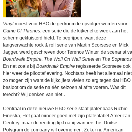
Vinyl
moest voor HBO de gedroomde opvolger worden voor
Game Of Thrones
, een serie die de kijker elke week aan het
scherm gekluisterd hield. Te begrijpen, want deze
langverwachte rock & roll serie van Martin Scorsese en Mick
Jagger, werd geschreven door Terence Winter, de scenarist v
Boardwalk Empire, The Wolf On Wall Street
en
The Sopranos
En net zoals bij
Boardwalk Empire
regisseerde Scorsese ook
hier weer de pilootaflevering. Nochtans heeft het allemaal niet
zo mogen zijn want de kijkcijfers vielen zo erg tegen dat HBO
besloot om de serie na één seizoen al af te voeren. Was dit
terecht? Wij denken van niet…
Centraal in deze nieuwe HBO-serie staat platenbaas Richie
Finestra, Het gaat minder goed met zijn platenlabel American
Century, maar de redding lijkt nabij wanneer het Duitse
Polygram de company wil overnemen. Zeker nu American