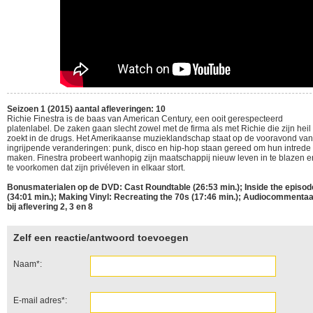
Seizoen 1 (2015) aantal afleveringen: 10
Richie Finestra is de baas van American Century, een ooit gerespecteerd
platenlabel. De zaken gaan slecht zowel met de firma als met Richie die zijn heil
zoekt in de drugs. Het Amerikaanse muzieklandschap staat op de vooravond van
ingrijpende veranderingen: punk, disco en hip-hop staan gereed om hun intrede 
maken. Finestra probeert wanhopig zijn maatschappij nieuw leven in te blazen e
te voorkomen dat zijn privéleven in elkaar stort.
Bonusmaterialen op de DVD: Cast Roundtable (26:53 min.); Inside the episo
(34:01 min.); Making Vinyl: Recreating the 70s (17:46 min.); Audiocommenta
bij aflevering 2, 3 en 8
Zelf een reactie/antwoord toevoegen
Naam*:
E-mail adres*: