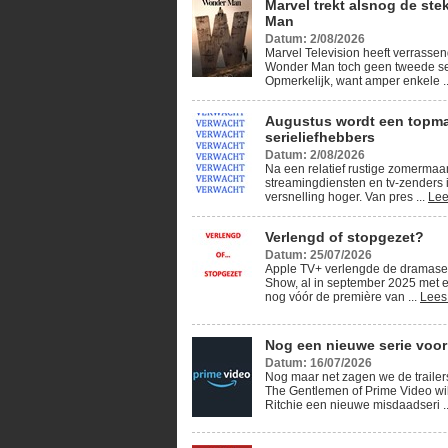
Marvel trekt alsnog de ste
Man
Datum: 2/08/2026
Marvel Television heeft verrassen
Wonder Man toch geen tweede se
Opmerkelijk, want amper enkele .
Augustus wordt een topm
serieliefhebbers
Datum: 2/08/2026
Na een relatief rustige zomerma
streamingdiensten en tv-zenders 
versnelling hoger. Van pres ...
Lee
Verlengd of stopgezet?
Datum: 25/07/2026
Apple TV+ verlengde de dramase
Show, al in september 2025 met e
nog vóór de première van ...
Lees
Nog een nieuwe serie voor
Datum: 16/07/2026
Nog maar net zagen we de traile
The Gentlemen of Prime Video wi
Ritchie een nieuwe misdaadseri .