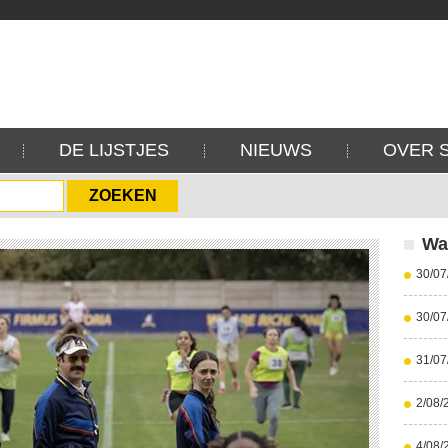
DE LIJSTJES
NIEUWS
OVER 
Wa
30/07
30/07
31/07
2/08/
4/08/