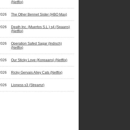
(Netflix)
2026
The Other Bennet Sister (HBO Max)
2026
Death Inc. (Muertos S.L.) s4 (Spaans)
(Netflix)
2026
Operation Safed Sagar (Indisch)
(Netflix)
2026
Our Sticky Love (Koreaans) (Netflix)
2026
Ricky Gervais Alley Cats (Netflix)
2026
Lioness s3 (Streamz)