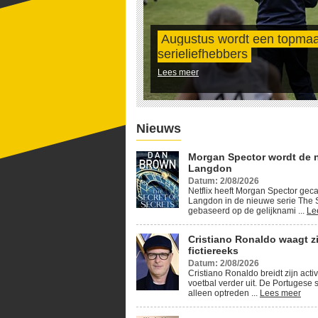
Augustus wordt een topma
serieliefhebbers
Lees meer
Nieuws
Morgan Spector wordt de 
Langdon
Datum: 2/08/2026
Netflix heeft Morgan Spector geca
Langdon in de nieuwe serie The S
gebaseerd op de gelijknami ...
Le
Cristiano Ronaldo waagt z
fictiereeks
Datum: 2/08/2026
Cristiano Ronaldo breidt zijn activ
voetbal verder uit. De Portugese s
alleen optreden ...
Lees meer