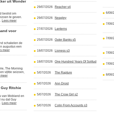
kker uit Wonder
29/07/2026
Reacher s4
6/08/
d beslist om
izoen te geven.
29/07/2026
Neagley
..
Lees meer
7/08/
27/07/2026
Lanterns
aand voor
7/08/
25/07/2026
Outer Banks s5
and schakelen de
in augustus een
s meer
18/07/2026
Lioness s3
7/08/
18/07/2026
One Hundred Years Of Solitude part 2
7/08/
rie, The Morning
en vijfde seizoen,
5/07/2026
The Rapture
8/08/
 meer
5/07/2026
Ann Droid
 Guy Ritchie
5/07/2026
The Crow Girl s2
rs van Mobland en
l nu dat Guy
..
Lees meer
5/07/2026
Colin From Accounts s3