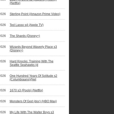
(Netflix)
2026
Sterling Point (Amazon Prime Video)
ano Ronaldo waagt zich aan fictiereeks
2026
Ted Lasso s4 (Apple TV)
2026
The Shards (Disney+)
2026
Wizards Beyond Waverly Place s3
(Disney+)
2026
Hard Knocks: Training With The
Seattle Seahawks (d
2026
One Hundred Years Of Solitude s2
(Columbiaans)(Net
2026
1670 s3 (Pools) (Netflix)
2026
Monsters Of God (doc) (HBO Max)
2026
My Life With The Walter Boys s3