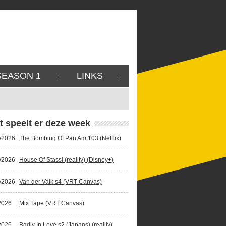
SEASON 1
LINKS
t speelt er deze week
/2026
The Bombing Of Pan Am 103 (Netflix)
/2026
House Of Stassi (reality) (Disney+)
/2026
Van der Valk s4 (VRT Canvas)
2026
Mix Tape (VRT Canvas)
2026
Badly In Love s2 (Japans) (reality)