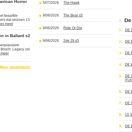
erican Horror
5/07/2026
The Hawk
9/06/2026
The Bear s5
et twaalfde
De 
kers dat seizoen 13
es meer
9/06/2026
Ride Or Die
1.
DE 
n in Ballard s2
9/06/2026
2de Zit s5
2.
DE 
perpopulaire
 Bosch: Legacy zal
3.
DE 
 meer
4.
DE 
Meer nieuwsitems
5.
DE 
'FU
6.
DE 
7.
DE 
8.
15 
9.
DE 