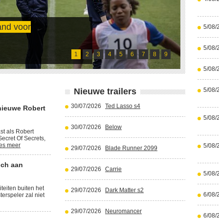
and voor
5/08/
Cristi
5/08/
Lees meer
1
2
3
4
5
6
7
8
9
5/08/
Nieuwe trailers
5/08/
30/07/2026
Ted Lasso s4
nieuwe Robert
5/08/
30/07/2026
Below
st als Robert
ecret Of Secrets,
es meer
5/08/
29/07/2026
Blade Runner 2099
ich aan
29/07/2026
Carrie
5/08/
iteiten buiten het
29/07/2026
Dark Matter s2
6/08/
terspeler zal niet
29/07/2026
Neuromancer
6/08/