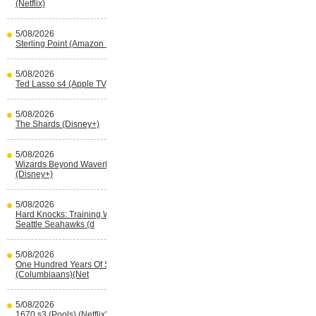
(Netflix)
5/08/2026
Sterling Point (Amazon Prime Video)
5/08/2026
Ted Lasso s4 (Apple TV)
5/08/2026
The Shards (Disney+)
5/08/2026
Wizards Beyond Waverly Place s3
(Disney+)
5/08/2026
Hard Knocks: Training With The
Seattle Seahawks (d
5/08/2026
One Hundred Years Of Solitude s2
(Columbiaans)(Net
5/08/2026
1670 s3 (Pools) (Netflix)