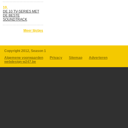
10.
DE 10 TV-SERIES MET
DE BESTE
SOUNDTRACK
Meer lijstjes
Copyright 2012, Season 1
Algemene voorwaarden
Privacy
Sitemap
Adverteren
webdesign w247.be