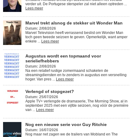
verder uit. De Portugese sterspeler zal niet alleen optreden ...
Lees meer
Marvel trekt alsnog de stekker uit Wonder Man
Datum: 2/08/2026
Marvel Television heeft verrassend beslist om Wonder Man
toch geen tweede seizoen te geven. Opmerkelijk, want amper
enkele ...
Lees meer
Augustus wordt een topmaand voor
serieliefhebbers
Datum: 2/08/2026
Na een relatief rustige zomermaand schakelen de
streamingdiensten en tv-zenders in augustus een versnelling
hoger. Van pres ...
Lees meer
Verlengd of stopgezet?
Datum: 25/07/2026
Apple TV+ verlengde de dramaserie, The Morning Show, al in
september 2025 met een vijfde seizoen, nog vóór de première
van ...
Lees meer
Nog een nieuwe serie voor Guy Ritchie
Datum: 16/07/2026
Nog maar net zagen we de trailers van Mobland en The