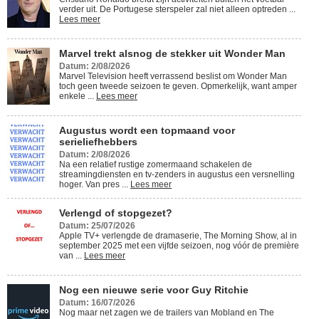
verder uit. De Portugese sterspeler zal niet alleen optreden ...
Lees meer
Marvel trekt alsnog de stekker uit Wonder Man
Datum: 2/08/2026
Marvel Television heeft verrassend beslist om Wonder Man
toch geen tweede seizoen te geven. Opmerkelijk, want amper
enkele ...
Lees meer
Augustus wordt een topmaand voor
serieliefhebbers
Datum: 2/08/2026
Na een relatief rustige zomermaand schakelen de
streamingdiensten en tv-zenders in augustus een versnelling
hoger. Van pres ...
Lees meer
Verlengd of stopgezet?
Datum: 25/07/2026
Apple TV+ verlengde de dramaserie, The Morning Show, al in
september 2025 met een vijfde seizoen, nog vóór de première
van ...
Lees meer
Nog een nieuwe serie voor Guy Ritchie
Datum: 16/07/2026
Nog maar net zagen we de trailers van Mobland en The