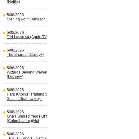
(Netflix)
5/08/2026
Sterling Point (Amazon Prime Video)
5/08/2026
Ted Lasso s4 (Apple TV)
5/08/2026
The Shards (Disney+)
5/08/2026
Wizards Beyond Waverly Place s3
(Disney+)
5/08/2026
Hard Knocks: Training With The
Seattle Seahawks (d
5/08/2026
One Hundred Years Of Solitude s2
(Columbiaans)(Net
5/08/2026
1670 s3 (Pools) (Netflix)