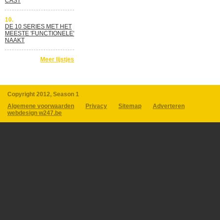
CAST
10.
DE 10 SERIES MET HET
MEESTE 'FUNCTIONELE'
NAAKT
Meer lijstjes
Copyright 2012, Season 1
Algemene voorwaarden
Privacy
Sitemap
Adverteren
webdesign w247.be