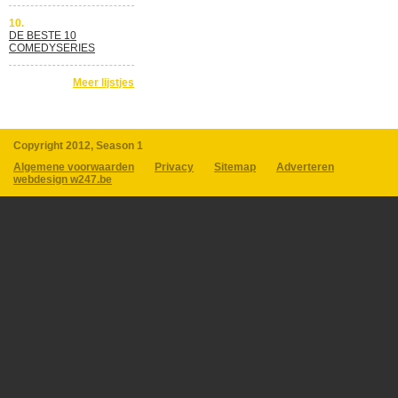
10.
DE BESTE 10
COMEDYSERIES
Meer lijstjes
Copyright 2012, Season 1
Algemene voorwaarden
Privacy
Sitemap
Adverteren
webdesign w247.be