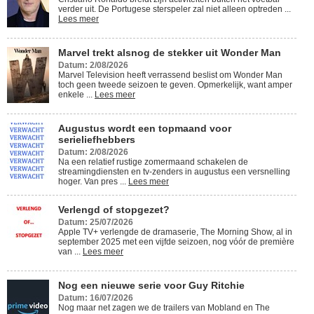
verder uit. De Portugese sterspeler zal niet alleen optreden ...
Lees meer
Marvel trekt alsnog de stekker uit Wonder Man
Datum: 2/08/2026
Marvel Television heeft verrassend beslist om Wonder Man
toch geen tweede seizoen te geven. Opmerkelijk, want amper
enkele ...
Lees meer
Augustus wordt een topmaand voor
serieliefhebbers
Datum: 2/08/2026
Na een relatief rustige zomermaand schakelen de
streamingdiensten en tv-zenders in augustus een versnelling
hoger. Van pres ...
Lees meer
Verlengd of stopgezet?
Datum: 25/07/2026
Apple TV+ verlengde de dramaserie, The Morning Show, al in
september 2025 met een vijfde seizoen, nog vóór de première
van ...
Lees meer
Nog een nieuwe serie voor Guy Ritchie
Datum: 16/07/2026
Nog maar net zagen we de trailers van Mobland en The