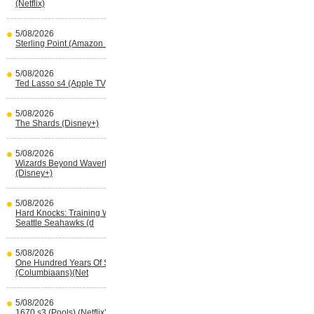
(Netflix)
5/08/2026
Sterling Point (Amazon Prime Video)
5/08/2026
Ted Lasso s4 (Apple TV)
5/08/2026
The Shards (Disney+)
5/08/2026
Wizards Beyond Waverly Place s3
(Disney+)
5/08/2026
Hard Knocks: Training With The
Seattle Seahawks (d
5/08/2026
One Hundred Years Of Solitude s2
(Columbiaans)(Net
5/08/2026
1670 s3 (Pools) (Netflix)