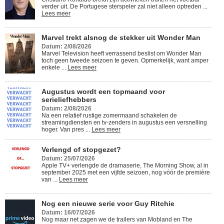
verder uit. De Portugese sterspeler zal niet alleen optreden ...
Lees meer
Marvel trekt alsnog de stekker uit Wonder Man
Datum: 2/08/2026
Marvel Television heeft verrassend beslist om Wonder Man
toch geen tweede seizoen te geven. Opmerkelijk, want amper
enkele ...
Lees meer
Augustus wordt een topmaand voor
serieliefhebbers
Datum: 2/08/2026
Na een relatief rustige zomermaand schakelen de
streamingdiensten en tv-zenders in augustus een versnelling
hoger. Van pres ...
Lees meer
Verlengd of stopgezet?
Datum: 25/07/2026
Apple TV+ verlengde de dramaserie, The Morning Show, al in
september 2025 met een vijfde seizoen, nog vóór de première
van ...
Lees meer
Nog een nieuwe serie voor Guy Ritchie
Datum: 16/07/2026
Nog maar net zagen we de trailers van Mobland en The