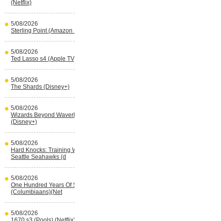
(Netflix)
5/08/2026
Sterling Point (Amazon Prime Video)
5/08/2026
Ted Lasso s4 (Apple TV)
5/08/2026
The Shards (Disney+)
5/08/2026
Wizards Beyond Waverly Place s3
(Disney+)
5/08/2026
Hard Knocks: Training With The
Seattle Seahawks (d
5/08/2026
One Hundred Years Of Solitude s2
(Columbiaans)(Net
5/08/2026
1670 s3 (Pools) (Netflix)