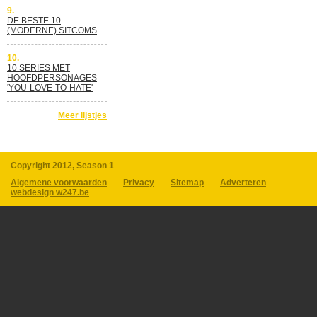
9.
DE BESTE 10
(MODERNE) SITCOMS
10.
10 SERIES MET
HOOFDPERSONAGES
'YOU-LOVE-TO-HATE'
Meer lijstjes
Copyright 2012, Season 1
Algemene voorwaarden
Privacy
Sitemap
Adverteren
webdesign w247.be