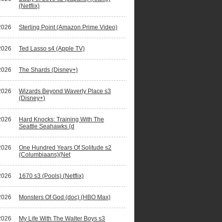
(Netflix)
2026
Sterling Point (Amazon Prime Video)
ano Ronaldo waagt zich aan fictiereeks
2026
Ted Lasso s4 (Apple TV)
2026
The Shards (Disney+)
2026
Wizards Beyond Waverly Place s3
(Disney+)
2026
Hard Knocks: Training With The
Seattle Seahawks (d
2026
One Hundred Years Of Solitude s2
(Columbiaans)(Net
2026
1670 s3 (Pools) (Netflix)
2026
Monsters Of God (doc) (HBO Max)
2026
My Life With The Walter Boys s3