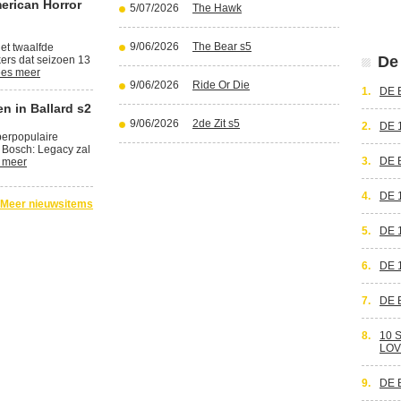
erican Horror
5/07/2026
The Hawk
9/06/2026
The Bear s5
et twaalfde
De 
kers dat seizoen 13
es meer
9/06/2026
Ride Or Die
1.
DE 
n in Ballard s2
9/06/2026
2de Zit s5
2.
DE 
perpopulaire
 Bosch: Legacy zal
3.
DE 
 meer
4.
DE 
Meer nieuwsitems
5.
DE 
6.
DE 
7.
DE 
8.
10 
LOV
9.
DE 