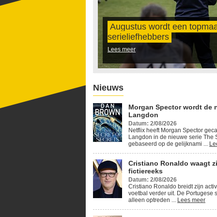
Augustus wordt een topma
serieliefhebbers
Lees meer
Nieuws
Morgan Spector wordt de 
Langdon
Datum: 2/08/2026
Netflix heeft Morgan Spector geca
Langdon in de nieuwe serie The S
gebaseerd op de gelijknami ...
Le
Cristiano Ronaldo waagt z
fictiereeks
Datum: 2/08/2026
Cristiano Ronaldo breidt zijn activ
voetbal verder uit. De Portugese s
alleen optreden ...
Lees meer