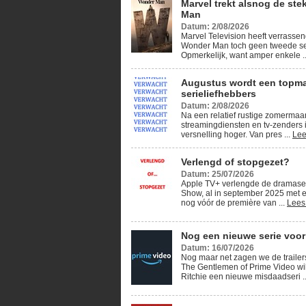
Marvel trekt alsnog de ste
Man
Datum: 2/08/2026
Marvel Television heeft verrassen
Wonder Man toch geen tweede se
Opmerkelijk, want amper enkele .
Augustus wordt een topm
serieliefhebbers
Datum: 2/08/2026
Na een relatief rustige zomerma
streamingdiensten en tv-zenders 
versnelling hoger. Van pres ...
Lee
Verlengd of stopgezet?
Datum: 25/07/2026
Apple TV+ verlengde de dramase
Show, al in september 2025 met e
nog vóór de première van ...
Lees
Nog een nieuwe serie voor
Datum: 16/07/2026
Nog maar net zagen we de traile
The Gentlemen of Prime Video wi
Ritchie een nieuwe misdaadseri .