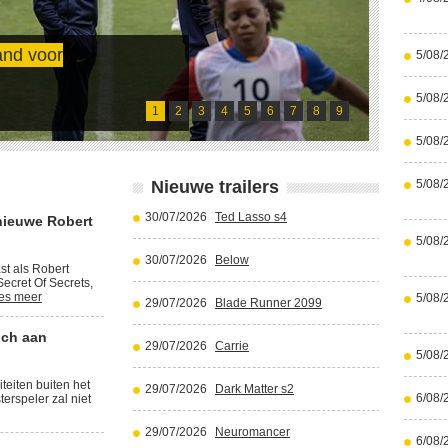
and voor
5/08/
Cristi
5/08/
Lees meer
1
2
3
4
5
6
7
8
9
5/08/
Nieuwe trailers
5/08/
30/07/2026
Ted Lasso s4
nieuwe Robert
5/08/
30/07/2026
Below
st als Robert
ecret Of Secrets,
es meer
5/08/
29/07/2026
Blade Runner 2099
ich aan
29/07/2026
Carrie
5/08/
iteiten buiten het
29/07/2026
Dark Matter s2
6/08/
terspeler zal niet
29/07/2026
Neuromancer
6/08/