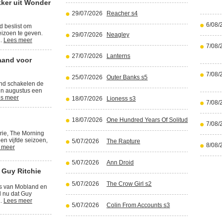
kker uit Wonder
29/07/2026
Reacher s4
6/08/
d beslist om
izoen te geven.
29/07/2026
Neagley
..
Lees meer
7/08/
27/07/2026
Lanterns
aand voor
7/08/
25/07/2026
Outer Banks s5
and schakelen de
in augustus een
s meer
18/07/2026
Lioness s3
7/08/
18/07/2026
One Hundred Years Of Solitude part 2
7/08/
rie, The Morning
en vijfde seizoen,
5/07/2026
The Rapture
8/08/
 meer
5/07/2026
Ann Droid
 Guy Ritchie
5/07/2026
The Crow Girl s2
rs van Mobland en
l nu dat Guy
..
Lees meer
5/07/2026
Colin From Accounts s3