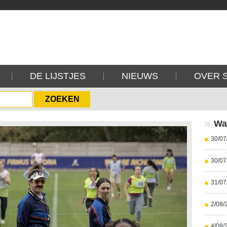
DE LIJSTJES
NIEUWS
OVER 
Wa
30/07
30/07
31/07
2/08/
4/08/