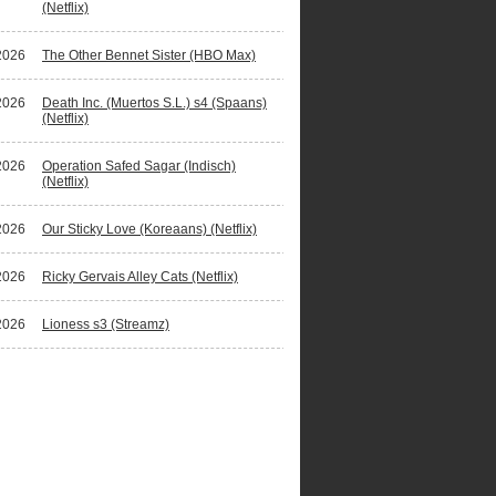
(Netflix)
2026
The Other Bennet Sister (HBO Max)
2026
Death Inc. (Muertos S.L.) s4 (Spaans)
(Netflix)
2026
Operation Safed Sagar (Indisch)
(Netflix)
2026
Our Sticky Love (Koreaans) (Netflix)
2026
Ricky Gervais Alley Cats (Netflix)
2026
Lioness s3 (Streamz)