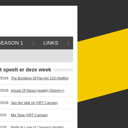
SEASON 1
LINKS
t speelt er deze week
/2026
The Bombing Of Pan Am 103 (Netflix)
/2026
House Of Stassi (reality) (Disney+)
/2026
Van der Valk s4 (VRT Canvas)
2026
Mix Tape (VRT Canvas)
2026
Badly In Love s2 (Japans) (reality)