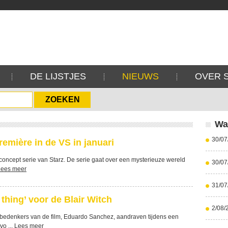
DE LIJSTJES
NIEUWS
OVER 
Wa
30/07
remière in de VS in januari
concept serie van Starz. De serie gaat over een mysterieuze wereld
30/07
Lees meer
31/07
g thing’ voor de Blair Witch
2/08/
bedenkers van de film, Eduardo Sanchez, aandraven tijdens een
vo ...
Lees meer