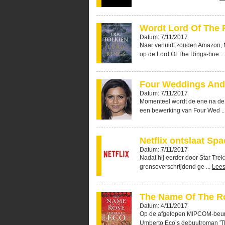
Wordt Lord Of The 
Datum: 7/11/2017
Naar verluidt zouden Amazon, 
op de Lord Of The Rings-boe ..
Four Weddings And 
Datum: 7/11/2017
Momenteel wordt de ene na de an
een bewerking van Four Wed ..
Netflix ontslaat Sp
Datum: 7/11/2017
Nadat hij eerder door Star Tre
grensoverschrijdend ge ...
Lees
The Name Of The Ro
Datum: 4/11/2017
Op de afgelopen MIPCOM-beurs
Umberto Eco’s debuutroman 'Th