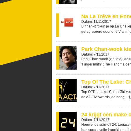
Na La Trêve en Enne
Datum: 11/11/2017
Binnenkort kun je op La Une kij
geregisseerd door drie Vlaming
Park Chan-wook kie
Datum: 7/11/2017
Park Chan-wook (zie foto), de
’Fingersmith’ (The Handmaiden)
Top Of The Lake: C
Datum: 7/11/2017
Top Of The Lake: China Girl voe
de AACTA Awards, de hoog ...
L
24 krijgt een make 
Datum: 7/11/2017
Hoewel de spin-off 24: Legacy 
hun succesvolle franchise. ...
L