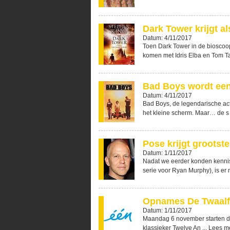
Dark Tower krijgt al
Datum: 4/11/2017
Toen Dark Tower in de bioscoop
komen met Idris Elba en Tom Ta
Bad Boys wordt een
Datum: 4/11/2017
Bad Boys, de legendarische act
het kleine scherm. Maar… de s 
Pose krijgt grootst
Datum: 1/11/2017
Nadat we eerder konden kenni
serie voor Ryan Murphy), is er 
Opnames De Twaalf
Datum: 1/11/2017
Maandag 6 november starten de
klassieker Twelve An ...
Lees m