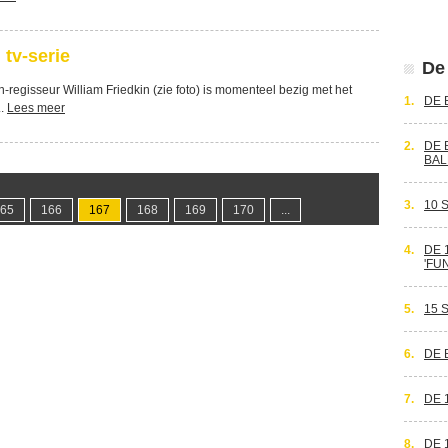
 tv-serie
De 
-regisseur William Friedkin (zie foto) is momenteel bezig met het
1.
DE 
..
Lees meer
2.
DE 
BAL
3.
10 
65
166
167
168
169
170
...
4.
DE 
'FU
5.
15 
6.
DE 
7.
DE 
8.
DE 