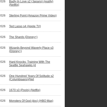
2026
Badly In Love s2 (Japans) (reality)
(Netflix)
2026
Sterling Point (Amazon Prime Video)
2026
Ted Lasso s4 (Apple TV)
2026
The Shards (Disney+)
2026
Wizards Beyond Waverly Place s3
(Disney+)
2026
Hard Knocks: Training With The
Seattle Seahawks (d
2026
One Hundred Years Of Solitude s2
(Columbiaans)(Net
2026
1670 s3 (Pools) (Netflix)
2026
Monsters Of God (doc) (HBO Max)