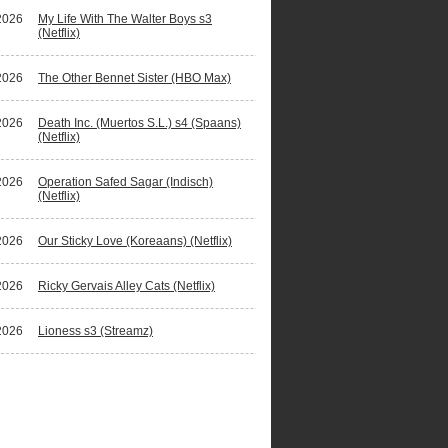
2026
My Life With The Walter Boys s3
(Netflix)
2026
The Other Bennet Sister (HBO Max)
2026
Death Inc. (Muertos S.L.) s4 (Spaans)
(Netflix)
2026
Operation Safed Sagar (Indisch)
(Netflix)
2026
Our Sticky Love (Koreaans) (Netflix)
2026
Ricky Gervais Alley Cats (Netflix)
2026
Lioness s3 (Streamz)