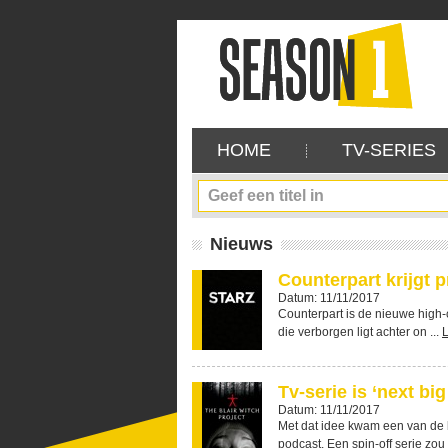
HOME
TV-SERIES
Nieuws
Counterpart krijgt p
Datum: 11/11/2017
Counterpart is de nieuwe high-
die verborgen ligt achter on ...
Tv-serie is ‘next bi
Datum: 11/11/2017
Met dat idee kwam een van de 
podcast. Een spin-off serie zou 