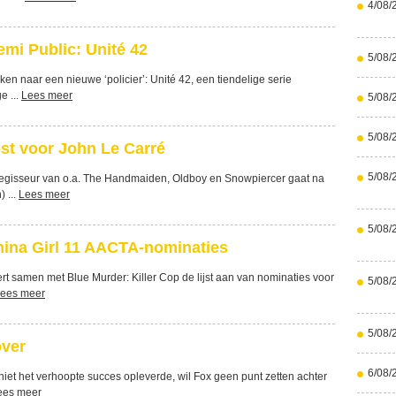
4/08/
mi Public: Unité 42
5/08/
ken naar een nieuwe ‘policier’: Unité 42, een tiendelige serie
e ...
Lees meer
5/08/
5/08/
st voor John Le Carré
5/08/
 regisseur van o.a. The Handmaiden, Oldboy en Snowpiercer gaat na
 ...
Lees meer
5/08/
hina Girl 11 AACTA-nominaties
rt samen met Blue Murder: Killer Cop de lijst aan van nominaties voor
5/08/
ees meer
5/08/
over
6/08/
niet het verhoopte succes opleverde, wil Fox geen punt zetten achter
ees meer