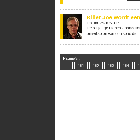
Killer Joe wordt een
Datum: 29/10/2017
De 81-jarige French Connection
ontwikkelen van een serie die .
Pagina's :
...
161
162
163
164
1