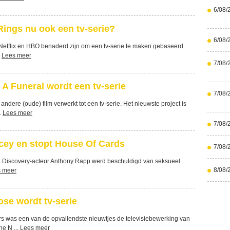
6/08/
Rings nu ook een tv-serie?
6/08/
Netflix en HBO benaderd zijn om een tv-serie te maken gebaseerd
.
Lees meer
7/08/
A Funeral wordt een tv-serie
7/08/
dere (oude) film verwerkt tot een tv-serie. Het nieuwste project is
.
Lees meer
7/08/
acey en stopt House Of Cards
7/08/
k: Discovery-acteur Anthony Rapp werd beschuldigd van seksueel
8/08/
 meer
se wordt tv-serie
 was een van de opvallendste nieuwtjes de televisiebewerking van
e N ...
Lees meer