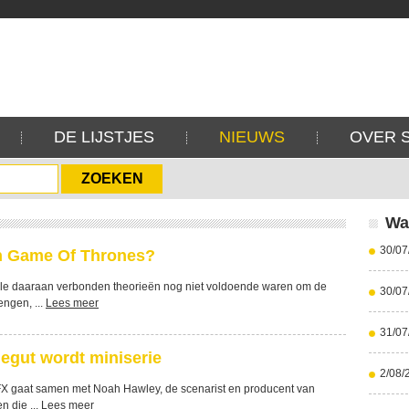
DE LIJSTJES
NIEUWS
OVER 
Wa
30/07
in Game Of Thrones?
lle daaraan verbonden theorieën nog niet voldoende waren om de
30/07
ngen, ...
Lees meer
31/07
egut wordt miniserie
2/08/
X gaat samen met Noah Hawley, de scenarist en producent van
n die ...
Lees meer