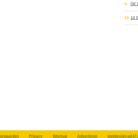
9.
DE 
10.
10 
orwaarden
Privacy
Sitemap
Adverteren
webdesign w247.