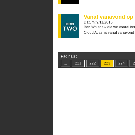
Vanaf vanavond op
Datum: 9/11/2015
Ben Whishaw die we vooral kenn
Cloud Atlas, is vanaf vanavond 
Pagina's :
...
221
222
223
224
2