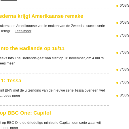
6/08/
ederna krijgt Amerikaanse remake
6/08/
akers een Amerikaanse versie maken van de Zweedse successerie
erngr ...
Lees meer
7/08/
Into the Badlands op 16/11
7/08/
reeks Into The Badlands gaat van start op 16 november, om 4 uur ’s
ees meer
7/08/
 1: Tessa
7/08/
nt BNN met de uitzending van de nieuwe serie Tessa over een wel
8/08/
...
Lees meer
op BBC One: Capitol
 op BBC One de driedelige miniserie Capital, een serie waar wij
.
Lees meer