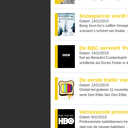
Snowpiercer wordt t
Datum: 14/11/2015
Bong Joon-ho’s cultfilm Snowpi
scenario’s schreef van Avatar ..
De BBC serveert ‘P
Datum: 14/11/2015
Net als Benedict Cumberbatch e
schitterde als Doctor Foster in d
De eerste trailer v
Datum: 12/11/2015
Omdat het gisteren 11 november
serie Den Elfde Van Den Elfde, 
Verrassende promot
Datum: 9/11/2015
Professionele balletdansers h
start van de nieuwe balletseri ..