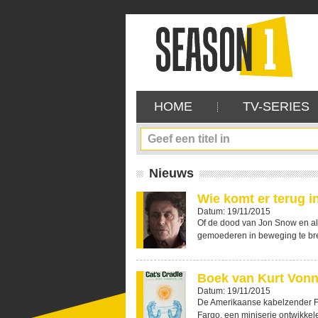
HOME
TV-SERIES
Nieuws
Wie komt er terug 
Datum: 19/11/2015
Of de dood van Jon Snow en a
gemoederen in beweging te bre
Boek van Kurt Vonn
Datum: 19/11/2015
De Amerikaanse kabelzender F
Fargo, een miniserie ontwikkele