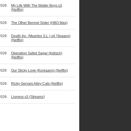
2026
My Life With The Walter Boys s3
(Netflix)
2026
The Other Bennet Sister (HBO Max)
2026
Death Inc. (Muertos S.L.) s4 (Spaans)
(Netflix)
2026
Operation Safed Sagar (Indisch)
(Netflix)
2026
Our Sticky Love (Koreaans) (Netflix)
2026
Ricky Gervais Alley Cats (Netflix)
2026
Lioness s3 (Streamz)