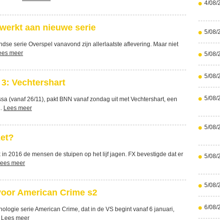
4/08/
werkt aan nieuwe serie
5/08/
ndse serie Overspel vanavond zijn allerlaatste aflevering. Maar niet
ees meer
5/08/
5/08/
3: Vechtershart
5/08/
a (vanaf 26/11), pakt BNN vanaf zondag uit met Vechtershart, een
..
Lees meer
5/08/
zet?
 in 2016 de mensen de stuipen op het lijf jagen. FX bevestigde dat er
5/08/
ees meer
5/08/
voor American Crime s2
6/08/
ologie serie American Crime, dat in de VS begint vanaf 6 januari,
.
Lees meer