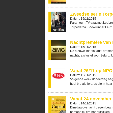
Zweedse serie Torp
Datum: 15/11/2015
Paramount TV gaat met Legbre
Torpederna. Showrunner Felix H
Nachtpremière van 
Datum: 15/11/2015
De nieuwe 'martial arts'-drama
nachts, exclusief voor Belgi ...
L
Vanaf 26/11 op NPO
Datum: 15/11/2015
Volgende week donderdag begi
heel brutale lerares die in haar 
Vanaf 24 november 
Datum: 14/11/2015
Dinsdag over acht dagen begint
persoonlijk erg naar uitkijken. ..