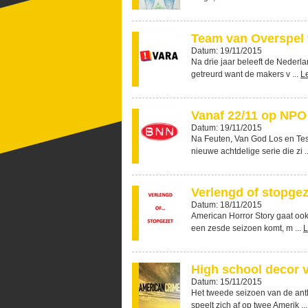
Team van Overspel 
Datum: 19/11/2015
Na drie jaar beleeft de Nederla
getreurd want de makers v ...
L
Vanaf 22/11 op NPO 
Datum: 19/11/2015
Na Feuten, Van God Los en Tess
nieuwe achtdelige serie die zi .
Verlengd of stopge
Datum: 18/11/2015
American Horror Story gaat ook
een zesde seizoen komt, m ...
L
High school decor 
Datum: 15/11/2015
Het tweede seizoen van de anth
speelt zich af op twee Amerik ..