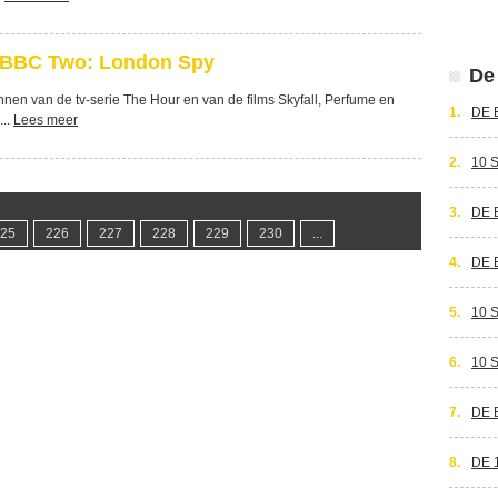
 BBC Two: London Spy
De 
en van de tv-serie The Hour en van de films Skyfall, Perfume en
1.
DE 
...
Lees meer
2.
10 
3.
DE 
25
226
227
228
229
230
...
4.
DE 
5.
10 
6.
10 
7.
DE 
8.
DE 