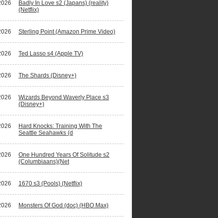
2026
Badly In Love s2 (Japans) (reality)
(Netflix)
2026
Sterling Point (Amazon Prime Video)
2026
Ted Lasso s4 (Apple TV)
2026
The Shards (Disney+)
2026
Wizards Beyond Waverly Place s3
(Disney+)
2026
Hard Knocks: Training With The
Seattle Seahawks (d
2026
One Hundred Years Of Solitude s2
(Columbiaans)(Net
2026
1670 s3 (Pools) (Netflix)
2026
Monsters Of God (doc) (HBO Max)