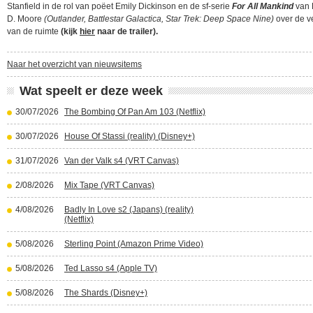
Stanfield in de rol van poëet Emily Dickinson en de sf-serie
For All Mankind
van 
D. Moore
(Outlander, Battlestar Galactica, Star Trek: Deep Space Nine)
over de v
van de ruimte
(kijk
hier
naar de trailer).
Naar het overzicht van nieuwsitems
Wat speelt er deze week
30/07/2026
The Bombing Of Pan Am 103 (Netflix)
30/07/2026
House Of Stassi (reality) (Disney+)
31/07/2026
Van der Valk s4 (VRT Canvas)
2/08/2026
Mix Tape (VRT Canvas)
4/08/2026
Badly In Love s2 (Japans) (reality)
(Netflix)
5/08/2026
Sterling Point (Amazon Prime Video)
5/08/2026
Ted Lasso s4 (Apple TV)
5/08/2026
The Shards (Disney+)