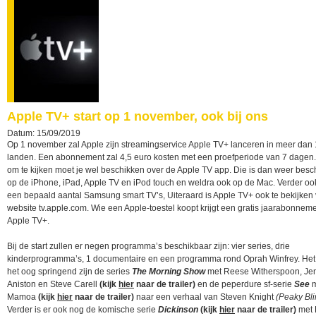
Apple TV+ start op 1 november, ook bij ons
Datum: 15/09/2019
Op 1 november zal Apple zijn streamingservice Apple TV+ lanceren in meer dan
landen. Een abonnement zal 4,5 euro kosten met een proefperiode van 7 dagen
om te kijken moet je wel beschikken over de Apple TV app. Die is dan weer besc
op de iPhone, iPad, Apple TV en iPod touch en weldra ook op de Mac. Verder oo
een bepaald aantal Samsung smart TV’s, Uiteraard is Apple TV+ ook te bekijken 
website tv.apple.com. Wie een Apple-toestel koopt krijgt een gratis jaarabonnem
Apple TV+.
Bij de start zullen er negen programma’s beschikbaar zijn: vier series, drie
kinderprogramma’s, 1 documentaire en een programma rond Oprah Winfrey. Het
het oog springend zijn de series
The Morning Show
met Reese Witherspoon, Jen
Aniston en Steve Carell
(kijk
hier
naar de trailer)
en de peperdure sf-serie
See
m
Mamoa
(kijk
hier
naar de trailer)
naar een verhaal van Steven Knight
(Peaky Bli
Verder is er ook nog de komische serie
Dickinson
(kijk
hier
naar de trailer)
met 