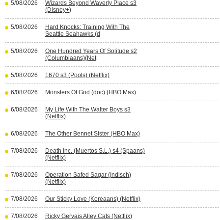
5/08/2026
Wizards Beyond Waverly Place s3
(Disney+)
5/08/2026
Hard Knocks: Training With The
Seattle Seahawks (d
5/08/2026
One Hundred Years Of Solitude s2
(Columbiaans)(Net
5/08/2026
1670 s3 (Pools) (Netflix)
6/08/2026
Monsters Of God (doc) (HBO Max)
6/08/2026
My Life With The Walter Boys s3
(Netflix)
6/08/2026
The Other Bennet Sister (HBO Max)
7/08/2026
Death Inc. (Muertos S.L.) s4 (Spaans)
(Netflix)
7/08/2026
Operation Safed Sagar (Indisch)
(Netflix)
7/08/2026
Our Sticky Love (Koreaans) (Netflix)
7/08/2026
Ricky Gervais Alley Cats (Netflix)