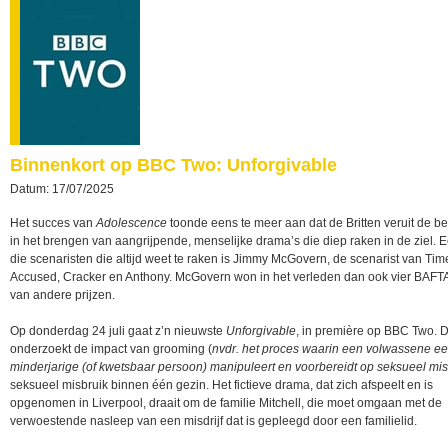
Binnenkort op BBC Two: Unforgivable
Datum: 17/07/2025
Het succes van
Adolescence
toonde eens te meer aan dat de Britten veruit de be
in het brengen van aangrijpende, menselijke drama’s die diep raken in de ziel. 
die scenaristen die altijd weet te raken is Jimmy McGovern, de scenarist van Tim
Accused, Cracker en Anthony. McGovern won in het verleden dan ook vier BAFTA’
van andere prijzen.
Op donderdag 24 juli gaat z’n nieuwste
Unforgivable
, in première op BBC Two. D
onderzoekt de impact van grooming (
nvdr.
het proces waarin een volwassene e
minderjarige (of kwetsbaar persoon) manipuleert en voorbereidt op seksueel mi
seksueel misbruik binnen één gezin. Het fictieve drama, dat zich afspeelt en is
opgenomen in Liverpool, draait om de familie Mitchell, die moet omgaan met de
verwoestende nasleep van een misdrijf dat is gepleegd door een familielid.