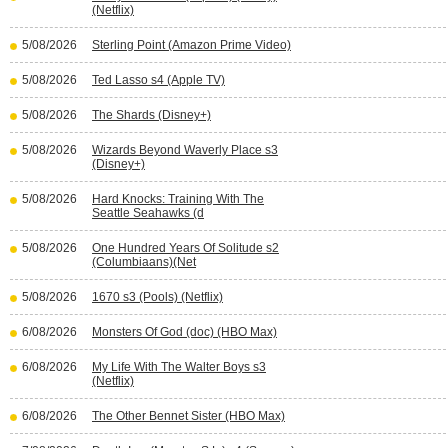
(Netflix)
5/08/2026
Sterling Point (Amazon Prime Video)
5/08/2026
Ted Lasso s4 (Apple TV)
5/08/2026
The Shards (Disney+)
5/08/2026
Wizards Beyond Waverly Place s3
(Disney+)
5/08/2026
Hard Knocks: Training With The
Seattle Seahawks (d
5/08/2026
One Hundred Years Of Solitude s2
(Columbiaans)(Net
5/08/2026
1670 s3 (Pools) (Netflix)
6/08/2026
Monsters Of God (doc) (HBO Max)
6/08/2026
My Life With The Walter Boys s3
(Netflix)
6/08/2026
The Other Bennet Sister (HBO Max)