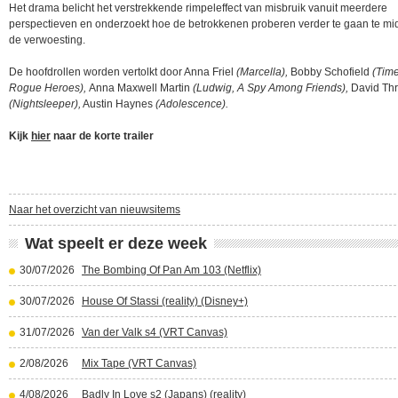
Het drama belicht het verstrekkende rimpeleffect van misbruik vanuit meerdere
perspectieven en onderzoekt hoe de betrokkenen proberen verder te gaan te m
de verwoesting.
De hoofdrollen worden vertolkt door Anna Friel
(Marcella),
Bobby Schofield
(Time
Rogue Heroes),
Anna Maxwell Martin
(Ludwig, A Spy Among Friends),
David Thre
(Nightsleeper),
Austin Haynes
(Adolescence).
Kijk
hier
naar de korte trailer
Naar het overzicht van nieuwsitems
Wat speelt er deze week
30/07/2026
The Bombing Of Pan Am 103 (Netflix)
30/07/2026
House Of Stassi (reality) (Disney+)
31/07/2026
Van der Valk s4 (VRT Canvas)
2/08/2026
Mix Tape (VRT Canvas)
4/08/2026
Badly In Love s2 (Japans) (reality)