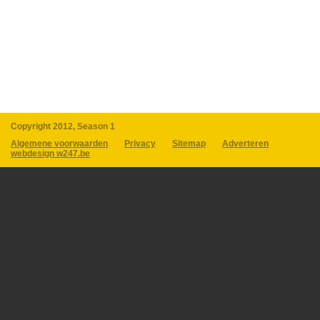
Copyright 2012, Season 1
Algemene voorwaarden
Privacy
Sitemap
Adverteren
webdesign w247.be