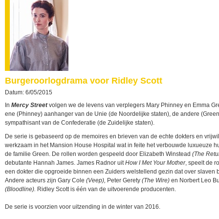
Burgeroorlogdrama voor Ridley Scott
Datum: 6/05/2015
In
Mercy Street
volgen we de levens van verplegers Mary Phinney en Emma Gr
ene (Phinney) aanhanger van de Unie (de Noordelijke staten), de andere (Green
sympathisant van de Confederatie (de Zuidelijke staten).
De serie is gebaseerd op de memoires en brieven van de echte dokters en vrijwil
werkzaam in het Mansion House Hospital wat in feite het verbouwde luxueuze hu
de familie Green. De rollen worden gespeeld door Elizabeth Winstead
(The Ret
debutante Hannah James. James Radnor uit
How I Met Your Mother
, speelt de r
een dokter die opgroeide binnen een Zuiders welstellend gezin dat over slaven 
Andere acteurs zijn Gary Cole
(Veep),
Peter Gerety
(The Wire)
en Norbert Leo Bu
(Bloodline).
Ridley Scott is één van de uitvoerende producenten.
De serie is voorzien voor uitzending in de winter van 2016.