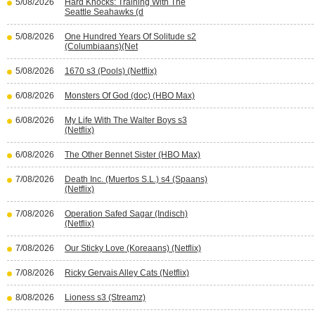
5/08/2026
Hard Knocks: Training With The
Seattle Seahawks (d
5/08/2026
One Hundred Years Of Solitude s2
(Columbiaans)(Net
5/08/2026
1670 s3 (Pools) (Netflix)
6/08/2026
Monsters Of God (doc) (HBO Max)
6/08/2026
My Life With The Walter Boys s3
(Netflix)
6/08/2026
The Other Bennet Sister (HBO Max)
7/08/2026
Death Inc. (Muertos S.L.) s4 (Spaans)
(Netflix)
7/08/2026
Operation Safed Sagar (Indisch)
(Netflix)
7/08/2026
Our Sticky Love (Koreaans) (Netflix)
7/08/2026
Ricky Gervais Alley Cats (Netflix)
8/08/2026
Lioness s3 (Streamz)