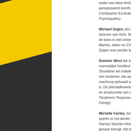
vader van twee kinde
geregisseerd wordt 
Christopher Eccles
Psychopaths).
Michael Zegen,
die 
seizoen van
Girls
. W
de kans is niet onb
Marnie, zeker nu Chr
Zegen was eerder te
Dominic West
die 
mannelijke hoofdrol 
Showtime wil ontwik
vier kinderen, die a
overhoop gehaald wa
is. De pilootafleve
en producente van
Treatment
. Regisseu
Family).
Michelle Fairley
, b
spelen in het derde
Harvey Specter inhu
gevaar brengt. Het 