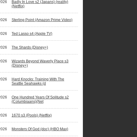
2026
Badly In Love s2 (Japans) (reality)
(Netflix)
2026
Sterling Point (Amazon Prime Video)
2026
Ted Lasso s4 (Apple TV)
2026
The Shards (Disney+)
2026
Wizards Beyond Waverly Place s3
(Disney+)
2026
Hard Knocks: Training With The
Seattle Seahawks (d
2026
One Hundred Years Of Solitude s2
(Columbiaans)(Net
2026
1670 s3 (Pools) (Netflix)
2026
Monsters Of God (doc) (HBO Max)