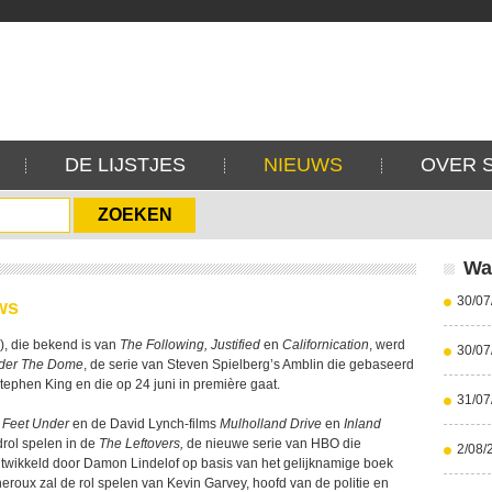
DE LIJSTJES
NIEUWS
OVER 
Wa
30/07
ws
o), die bekend is van
The Following, Justified
en
Californication
, werd
30/07
der The Dome
, de serie van Steven Spielberg’s Amblin die gebaseerd
tephen King en die op 24 juni in première gaat.
31/07
 Feet Under
en de David Lynch-films
Mulholland Drive
en
Inland
drol spelen in de
The Leftovers,
de nieuwe serie van HBO die
2/08/
wikkeld door Damon Lindelof op basis van het gelijknamige boek
eroux zal de rol spelen van Kevin Garvey, hoofd van de politie en