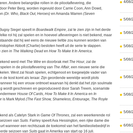
4/08/
ren. Andere belangrijke rollen in de pilootaflevering, die
door Peter Berg, worden ingevuld door Carrie Coon, Ann Dowd,
ton
(Dr. Who, Black Out, Heroes)
en Amanda Warren
(Seven
5/08/
Bugsy Siegel speelt in
Boardwalk Empire
, zal te zien zijn in het derde
5/08/
elke rol hij zal spelen en in hoeveel afleveringen is niet bekend, maar
estaande dat hij wel eens de nieuwe liefde zou kunnen worden van
istopher Abbott (Charlie) besloten heeft uit de serie te stappen.
5/08/
 zien in
The Walking Dead
en
How To Make It In America.
5/08/
bekend werd met
The Wire
en doorbrak met
The Hour
, zal de
spelen in de pilootaflevering van
The Affair
, een nieuwe serie die
kelen. West zal Noah spelen, echtgenoot en toegewijde vader van
5/08/
an de kost komt als leraar. Zijn geordende wereldje wordt plots
nneer hij een vrouw ontmoet waarvan hij denkt dat het zijn soulmate
ring wordt geschreven en geproduceerd door Sarah Treem, scenariste
 ondermeer
House Of Cards, How To Make It In America
en
In
5/08/
r is Mark Mylod
(The Fast Show, Shameless, Entourage, The Royle
5/08/
ekend als Catelyn Stark in
Game Of Thrones
, zal een weerkerende rol
 seizoen van
Suits
. Fairley speelt Ava Hessington, een rijke dame die
6/08/
urt wanneer een rechtszaak de toekomst van het familieoliebedrijf in
derde seizoen van
Suits
gaat in Amerika van start op 16 juli.