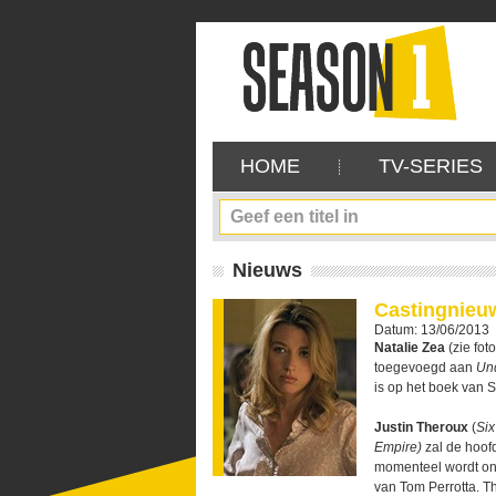
HOME
TV-SERIES
Nieuws
Castingnieu
Datum: 13/06/2013
Natalie Zea
(zie fot
toegevoegd aan
Un
is op het boek van S
Justin Theroux
(
Six
Empire)
zal de hoof
momenteel wordt ont
van Tom Perrotta. Th