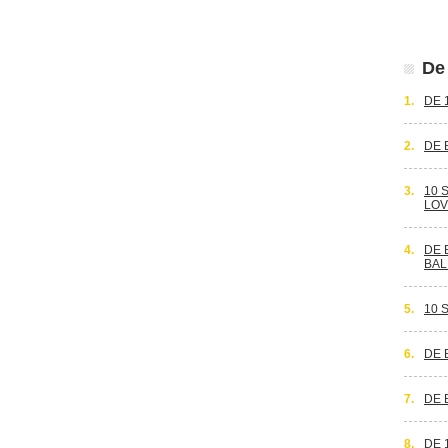
De 
1.
DE 
2.
DE 
3.
10 
LOV
4.
DE 
BAL
5.
10 
6.
DE 
7.
DE 
8.
DE 