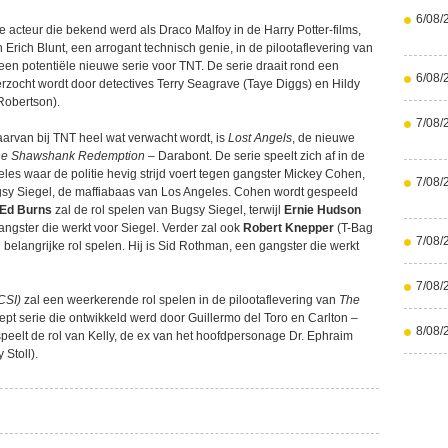
6/08/
se acteur die bekend werd als Draco Malfoy in de Harry Potter-films,
n Erich Blunt, een arrogant technisch genie, in de pilootaflevering van
een potentiële nieuwe serie voor TNT. De serie draait rond een
6/08/
zocht wordt door detectives Terry Seagrave (Taye Diggs) en Hildy
Robertson).
7/08/
arvan bij TNT heel wat verwacht wordt, is
Lost Angels
, de nieuwe
he Shawshank Redemption
– Darabont. De serie speelt zich af in de
eles waar de politie hevig strijd voert tegen gangster Mickey Cohen,
7/08/
gsy Siegel, de maffiabaas van Los Angeles. Cohen wordt gespeeld
Ed Burns
zal de rol spelen van Bugsy Siegel, terwijl
Ernie Hudson
angster die werkt voor Siegel. Verder zal ook
Robert Knepper
(T-Bag
7/08/
belangrijke rol spelen. Hij is Sid Rothman, een gangster die werkt
7/08/
CSI)
zal een weerkerende rol spelen in de pilootaflevering van
The
pt serie die ontwikkeld werd door Guillermo del Toro en Carlton –
8/08/
peelt de rol van Kelly, de ex van het hoofdpersonage Dr. Ephraim
Stoll).