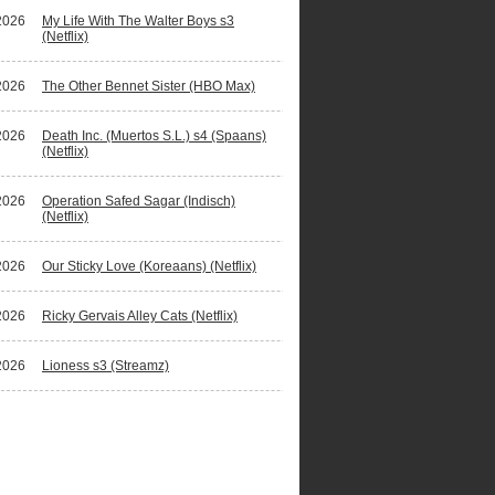
2026
My Life With The Walter Boys s3
(Netflix)
2026
The Other Bennet Sister (HBO Max)
2026
Death Inc. (Muertos S.L.) s4 (Spaans)
(Netflix)
2026
Operation Safed Sagar (Indisch)
(Netflix)
2026
Our Sticky Love (Koreaans) (Netflix)
2026
Ricky Gervais Alley Cats (Netflix)
2026
Lioness s3 (Streamz)