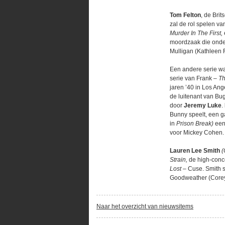
Tom Felton
, de Brit
zal de rol spelen va
Murder In The First,
moordzaak die onder
Mulligan (Kathleen 
Een andere serie wa
serie van Frank –
T
jaren ’40 in Los Ang
de luitenant van Bu
door
Jeremy Luke
.
Bunny speelt, een g
in
Prison Break)
een 
voor Mickey Cohen.
Lauren Lee Smith
(
Strain,
de high-conce
Lost
– Cuse. Smith s
Goodweather (Corey 
Naar het overzicht van nieuwsitems