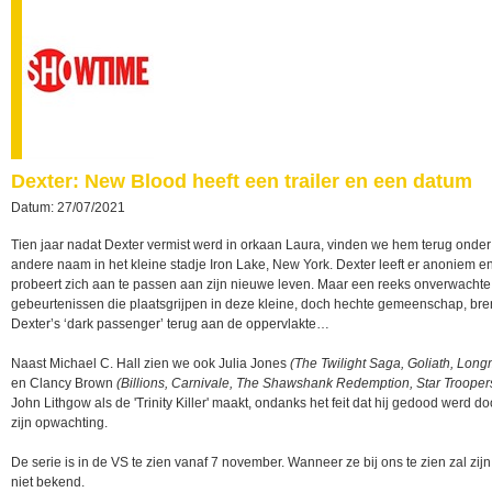
Dexter: New Blood heeft een trailer en een datum
Datum: 27/07/2021
Tien jaar nadat Dexter vermist werd in orkaan Laura, vinden we hem terug onde
andere naam in het kleine stadje Iron Lake, New York. Dexter leeft er anoniem e
probeert zich aan te passen aan zijn nieuwe leven. Maar een reeks onverwachte
gebeurtenissen die plaatsgrijpen in deze kleine, doch hechte gemeenschap, br
Dexter’s ‘dark passenger’ terug aan de oppervlakte…
Naast Michael C. Hall zien we ook Julia Jones
(The Twilight Saga, Goliath, Long
en Clancy Brown
(Billions, Carnivale, The Shawshank Redemption, Star Trooper
John Lithgow als de 'Trinity Killer' maakt, ondanks het feit dat hij gedood werd do
zijn opwachting.
De serie is in de VS te zien vanaf 7 november. Wanneer ze bij ons te zien zal zijn
niet bekend.