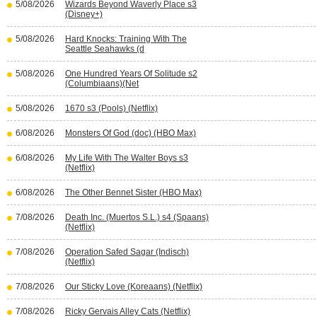
5/08/2026
Wizards Beyond Waverly Place s3
(Disney+)
5/08/2026
Hard Knocks: Training With The
Seattle Seahawks (d
5/08/2026
One Hundred Years Of Solitude s2
(Columbiaans)(Net
5/08/2026
1670 s3 (Pools) (Netflix)
6/08/2026
Monsters Of God (doc) (HBO Max)
6/08/2026
My Life With The Walter Boys s3
(Netflix)
6/08/2026
The Other Bennet Sister (HBO Max)
7/08/2026
Death Inc. (Muertos S.L.) s4 (Spaans)
(Netflix)
7/08/2026
Operation Safed Sagar (Indisch)
(Netflix)
7/08/2026
Our Sticky Love (Koreaans) (Netflix)
7/08/2026
Ricky Gervais Alley Cats (Netflix)