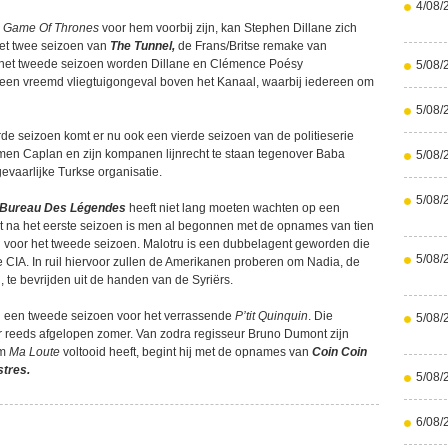
4/08/
n
Game Of Thrones
voor hem voorbij zijn, kan Stephen Dillane zich
et twee seizoen van
The Tunnel,
de Frans/Britse remake van
n het tweede seizoen worden Dillane en Clémence Poésy
5/08/
een vreemd vliegtuigongeval boven het Kanaal, waarbij iedereen om
5/08/
rde seizoen komt er nu ook een vierde seizoen van de politieserie
men Caplan en zijn kompanen lijnrecht te staan tegenover Baba
5/08/
gevaarlijke Turkse organisatie.
5/08/
 Bureau Des Légendes
heeft niet lang moeten wachten op een
rt na het eerste seizoen is men al begonnen met de opnames van tien
 voor het tweede seizoen. Malotru is een dubbelagent geworden die
5/08/
e CIA. In ruil hiervoor zullen de Amerikanen proberen om Nadia, de
, te bevrijden uit de handen van de Syriërs.
nog een tweede seizoen voor het verrassende
P’tit Quinquin
. Die
5/08/
 reeds afgelopen zomer. Van zodra regisseur Bruno Dumont zijn
lm
Ma Loute
voltooid heeft, begint hij met de opnames van
Coin Coin
stres.
5/08/
6/08/