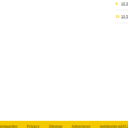
9.
10 
10.
10 
orwaarden
Privacy
Sitemap
Adverteren
webdesign w247.