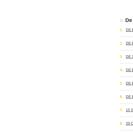
De 
1.
DE 
2.
DE 
3.
DE 
4.
DE 
5.
DE 
6.
DE 
7.
15 
8.
20 