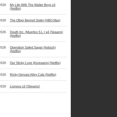
2026
My Life With The Walter Boys s3
(Netflix)
2026
The Other Bennet Sister (HBO Max)
2026
Death Inc. (Muertos S.L.) s4 (Spaans)
(Netflix)
2026
Operation Safed Sagar (Indisch)
(Netflix)
2026
Our Sticky Love (Koreaans) (Netflix)
2026
Ricky Gervais Alley Cats (Netflix)
2026
Lioness s3 (Streamz)