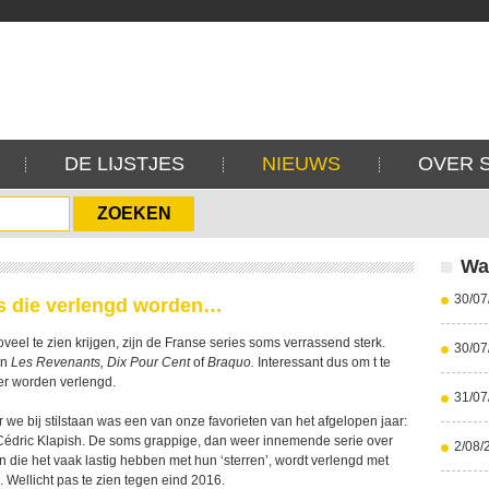
DE LIJSTJES
NIEUWS
OVER 
Wa
30/07
es die verlengd worden…
veel te zien krijgen, zijn de Franse series soms verrassend sterk.
30/07
an
Les Revenants, Dix Pour Cent
of
Braquo.
Interessant dus om t te
er worden verlengd.
31/07
 we bij stilstaan was een van onze favorieten van het afgelopen jaar:
édric Klapish. De soms grappige, dan weer innemende serie over
2/08/
 die het vaak lastig hebben met hun ‘sterren’, wordt verlengd met
 Wellicht pas te zien tegen eind 2016.