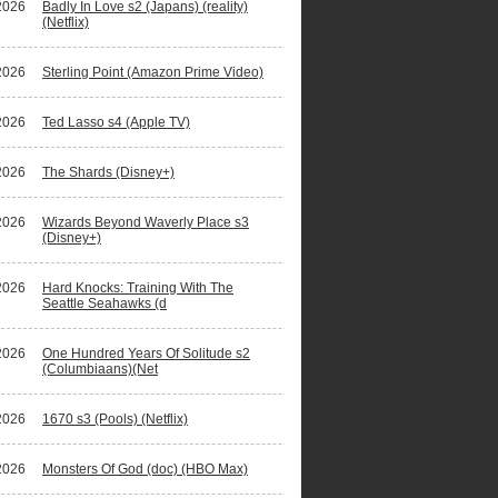
2026
Badly In Love s2 (Japans) (reality)
(Netflix)
2026
Sterling Point (Amazon Prime Video)
2026
Ted Lasso s4 (Apple TV)
2026
The Shards (Disney+)
2026
Wizards Beyond Waverly Place s3
(Disney+)
2026
Hard Knocks: Training With The
Seattle Seahawks (d
2026
One Hundred Years Of Solitude s2
(Columbiaans)(Net
2026
1670 s3 (Pools) (Netflix)
2026
Monsters Of God (doc) (HBO Max)