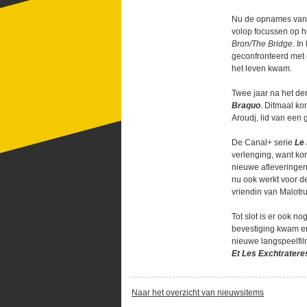
Nu de opnames va
volop focussen op h
Bron/The Bridge
. I
geconfronteerd met 
het leven kwam.
Twee jaar na het de
Braquo
. Ditmaal ko
Aroudj, lid van een 
De Canal+ serie
Le
verlenging, want ko
nieuwe afleveringen
nu ook werkt voor d
vriendin van Malotru
Tot slot is er ook 
bevestiging kwam er
nieuwe langspeelfi
Et Les Exchtratere
Naar het overzicht van nieuwsitems