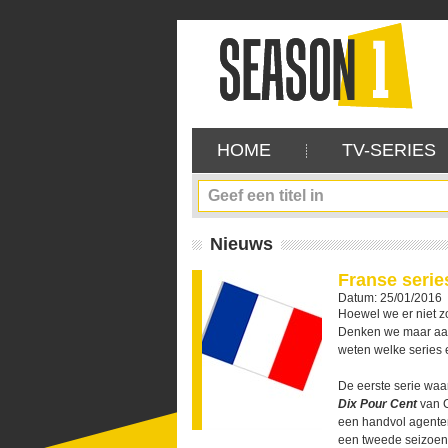
HOME
TV-SERIES
Nieuws
Franse seri
Datum: 25/01/2016
Hoewel we er niet zo
Denken we maar a
weten welke series 
De eerste serie waar
Dix Pour Cent
van C
een handvol agenten
een tweede seizoen.