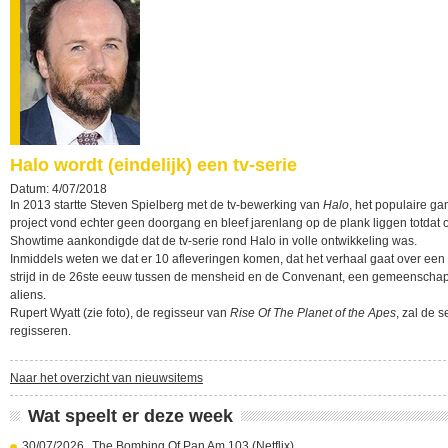
Halo wordt (eindelijk) een tv-serie
Datum: 4/07/2018
In 2013 startte Steven Spielberg met de tv-bewerking van
Halo
, het populaire ga
project vond echter geen doorgang en bleef jarenlang op de plank liggen totdat
Showtime aankondigde dat de tv-serie rond Halo in volle ontwikkeling was.
Inmiddels weten we dat er 10 afleveringen komen, dat het verhaal gaat over een
strijd in de 26ste eeuw tussen de mensheid en de Convenant, een gemeenscha
aliens.
Rupert Wyatt (zie foto), de regisseur van
Rise Of The Planet of the Apes
, zal de s
regisseren.
Naar het overzicht van nieuwsitems
Wat speelt er deze week
30/07/2026
The Bombing Of Pan Am 103 (Netflix)