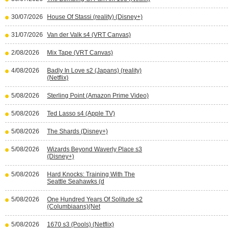
30/07/2026
House Of Stassi (reality) (Disney+)
31/07/2026
Van der Valk s4 (VRT Canvas)
2/08/2026
Mix Tape (VRT Canvas)
4/08/2026
Badly In Love s2 (Japans) (reality)
(Netflix)
5/08/2026
Sterling Point (Amazon Prime Video)
5/08/2026
Ted Lasso s4 (Apple TV)
5/08/2026
The Shards (Disney+)
5/08/2026
Wizards Beyond Waverly Place s3
(Disney+)
5/08/2026
Hard Knocks: Training With The
Seattle Seahawks (d
5/08/2026
One Hundred Years Of Solitude s2
(Columbiaans)(Net
5/08/2026
1670 s3 (Pools) (Netflix)