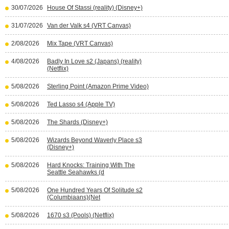
30/07/2026
House Of Stassi (reality) (Disney+)
31/07/2026
Van der Valk s4 (VRT Canvas)
2/08/2026
Mix Tape (VRT Canvas)
4/08/2026
Badly In Love s2 (Japans) (reality)
(Netflix)
5/08/2026
Sterling Point (Amazon Prime Video)
5/08/2026
Ted Lasso s4 (Apple TV)
5/08/2026
The Shards (Disney+)
5/08/2026
Wizards Beyond Waverly Place s3
(Disney+)
5/08/2026
Hard Knocks: Training With The
Seattle Seahawks (d
5/08/2026
One Hundred Years Of Solitude s2
(Columbiaans)(Net
5/08/2026
1670 s3 (Pools) (Netflix)