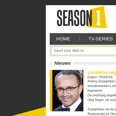
HOME
TV-SERIES
Nieuws
Loveless-reg
Datum: 7/03/2018
Andrey Zvyagintsev 
meesterwerken
Love
regisseren.
De voorlopig ongeti
Oleg Negin, zal zic
Zvyagintsev zal de 
Rodnyansky en Oleg 