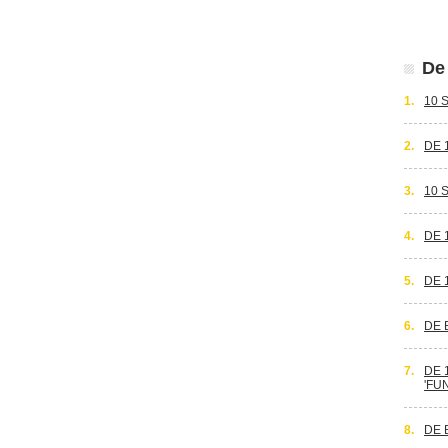
De 
1.
10 
2.
DE 
3.
10 
4.
DE 
5.
DE 
6.
DE 
7.
DE 
'FU
8.
DE 